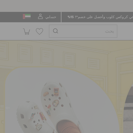
 كروكس كلوب وأحصل على خصم*! 15%
حسابي