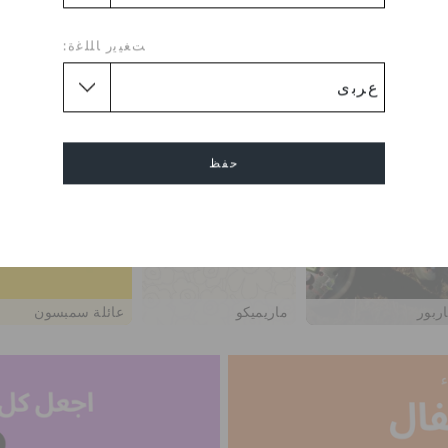
ﺖﻐﻴﻳﺭ ﺎﻠﻠﻏﺓ:
حفظ
إلغاء
اربور
ماريميكو
عائلة سمبسون