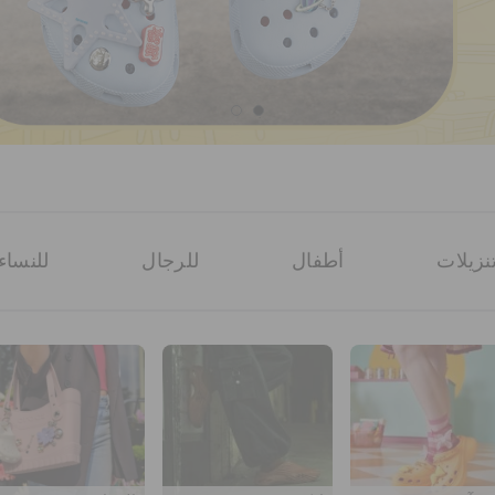
نزيلات
أطفال
للرجال
للنساء