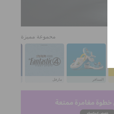
محموعة مميزة
السنافر
مارفل
وارنر براذرذ