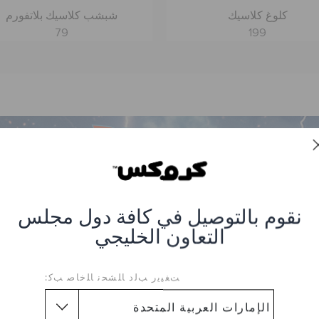
كلوغ كلاسيك
شبشب كلاسيك بلاتفورم
79
199
نقوم بالتوصيل في كافة دول مجلس
التعاون الخليجي
ﺖﻐﻴﻳﺭ ﺐﻟﺩ ﺎﻠﺸﺤﻧ ﺎﻠﺧﺎﺻ ﺐﻛ: