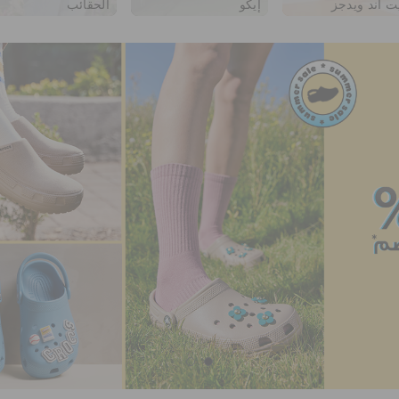
ت آند ويدجز
إيكو
الحقائب