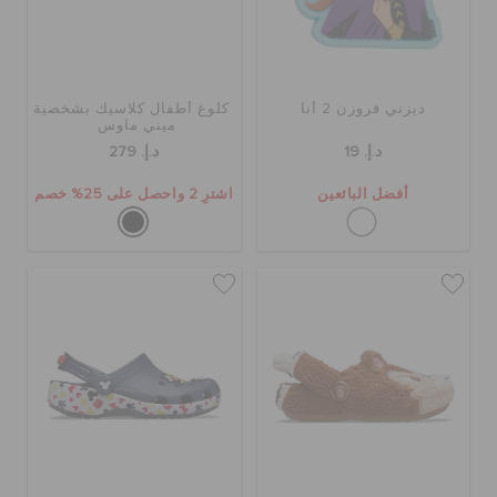
ديزني فروزن 2 أنا
كلوغ أطفال كلاسيك بشخصية
ميني ماوس
د.إ. 19
د.إ. 279
أفضل البائعين
اشترِ 2 واحصل على 25% خصم