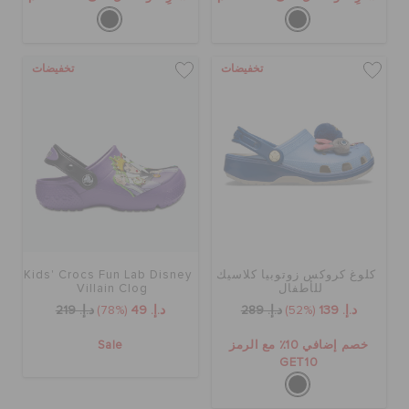
تخفيضات
تخفيضات
كلوغ كروكس زوتوبيا كلاسيك
Kids' Crocs Fun Lab Disney
للأطفال
Villain Clog
د.إ. 139
(52%)
د.إ. 289
د.إ. 49
(78%)
د.إ. 219
خصم إضافي 10٪ مع الرمز
Sale
GET10