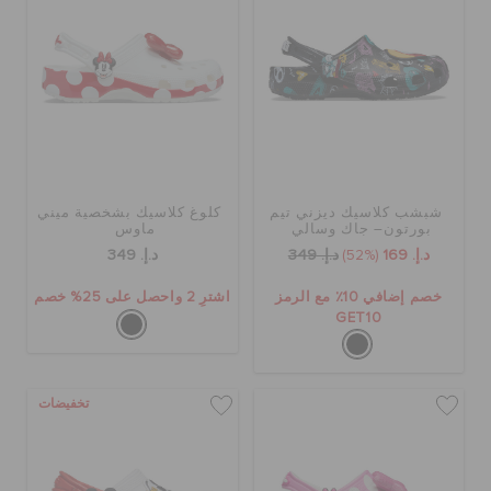
الحقائب
تنزيلات
شبشب كلاسيك ديزني تيم
كلوغ كلاسيك بشخصية ميني
مميز
بورتون– جاك وسالي
ماوس
د.إ. 169
(52%)
د.إ. 349
د.إ. 349
تسجيل الدخول / اشتراك
خصم إضافي 10٪ مع الرمز
اشترِ 2 واحصل على 25% خصم
GET10
قائمة الامنيات
تخفيضات
تحديد موقع المتجر