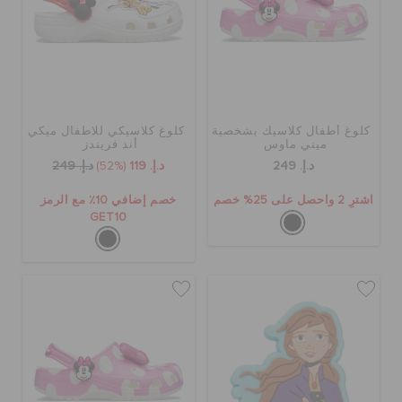
حالة الطلبية
الطلبيات المرتجعة
خدمة العملاء
كلوغ أطفال كلاسيك بشخصية
كلوغ كلاسيكي للاطفال ميكي
ميني ماوس
أند فريندز
د.إ. 249
د.إ. 119
(52%)
د.إ. 249
اشترِ 2 واحصل على 25% خصم
خصم إضافي 10٪ مع الرمز
GET10