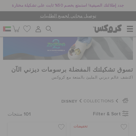
جدد إطلالتك الصيفية! استمتع بخصم 50% ثابت على تشكيلة مختارة
توصيل مجاني لجميع الطلبيات
للنساء
للرجال
تسوق تشكيلتك المفضلة برسومات ديزني الآن
اكتشف عالم ديزني المليئ بالمتعة مع كروكس
أطفال
DISNEY
COLLECTIONS
جيبيتز تشارمز
101
Filter & Sort
منتجات
تخفيضات
كروكس لمكان العمل