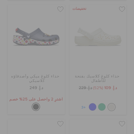
تخفيضات
حذاء كلوغ كلاسيك بفتحة
حذاء كلوغ ميكي وأصدقاؤه
للأطفال
كلاسيكي
د.إ. 109
(52%)
د.إ. 229
د.إ. 249
اشترِ 2 واحصل على 25% خصم
+3