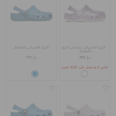
الحقائب
تنزيلات
كلوغ كلاسيكي تشانكي لامع
كلوغ كلاسيكي للأطفال
للأطفال
مميز
د.إ. 199
د.إ. 179
اشترِ 2 واحصل على 25% خصم
تسجيل الدخول / اشتراك
قائمة الامنيات
تحديد موقع المتجر