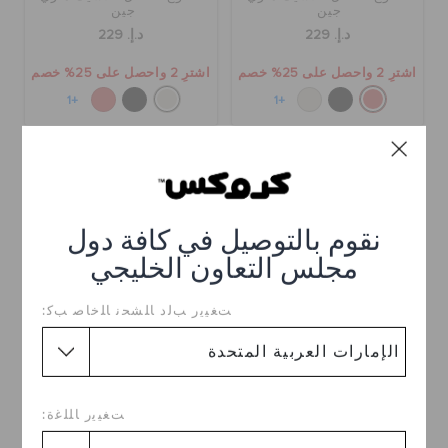
جين
جين
د.إ. 229
د.إ. 229
اشترِ 2 واحصل على 25% خصم
اشترِ 2 واحصل على 25% خصم
+1
+1
نقوم بالتوصيل في كافة دول
مجلس التعاون الخليجي
ﺖﻐﻴﻳﺭ ﺐﻟﺩ ﺎﻠﺸﺤﻧ ﺎﻠﺧﺎﺻ ﺐﻛ:
كلوغ أطفال كلاسيك ماري
كلوغ أطفال كلاسيك ماري
جين
جين
ﺖﻐﻴﻳﺭ ﺎﻠﻠﻏﺓ:
د.إ. 229
د.إ. 249