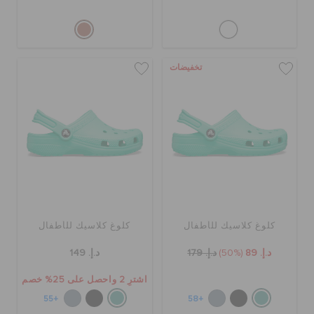
تخفيضات
كلوغ كلاسيك للأطفال
كلوغ كلاسيك للأطفال
د.إ. 89
(50%)
د.إ. 179
د.إ. 149
اشترِ 2 واحصل على 25% خصم
+55
+58