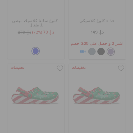
حذاء كلوغ كلاسيكي
كلوغ سانتا كلاسيك مبطن
للأطفال
د.إ. 149
د.إ. 79
(72%)
د.إ. 279
اشترِ 2 واحصل على 25% خصم
+55
تخفيضات
تخفيضات