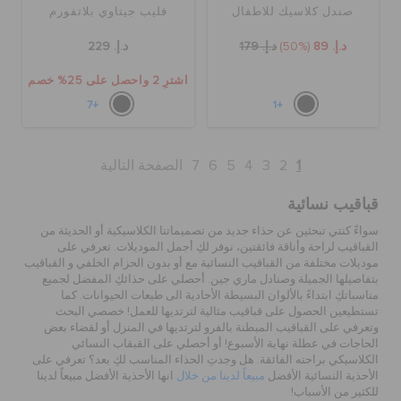
صندل كلاسيك للاطفال
فليب جيتاوي بلاتفورم
د.إ. 89
(50%)
د.إ. 179
د.إ. 229
اشترِ 2 واحصل على 25% خصم
+7
+1
1
2
3
4
5
6
7
الصفحة التالية
قباقيب نسائية
سواءً كنتي تبحثين عن حذاء جديد من تصميماتنا الكلاسيكية أو الحديثة من
القباقيب لراحة وأناقة فائقتين، نوفر لكِ أجمل الموديلات. تعرفي على
موديلات مختلفة من القباقيب النسائية مع أو بدون الحزام الخلفي و القباقيب
بتفاصيلها الجميلة وصنادل ماري جين. أحصلي على حذائكِ المفضل لجميع
مناسباتكِ ابتداءً بالألوان البسيطة الأحادية الى طبعات الحيوانات. كما
تستطيعين الحصول على قباقيب مثالية لترتديها للعمل! خصصي البحث
وتعرفي على القباقيب المبطنة بالفرو لترتديها في المنزل أو لقضاء بعض
الحاجات في عطلة نهاية الأسبوع! أو أحصلي على القبقاب النسائي
الكلاسيكي براحته الفائقة. هل وجدتِ الحذاء المناسب لكِ بعد؟ تعرفي على
الأحذية النسائية الأفضل
مبيعاً لدينا من خلال
انها الأحذية الأفضل مبيعاً لدينا
للكثير من الأسباب!