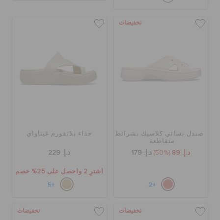
تخفيضات
صندل نسائي كلاسيك بشرائط
حذاء بلاتفورم غيتاواي
متقاطعة
د.إ. 89
(50%)
د.إ. 179
د.إ. 229
اشترِ 2 واحصل على 25% خصم
+5
+2
تخفيضات
تخفيضات