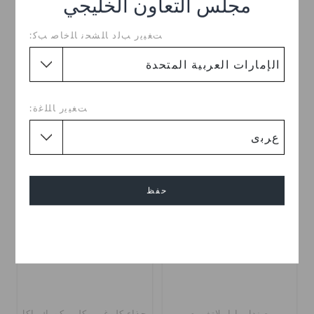
مجلس التعاون الخليجي
ﺖﻐﻴﻳﺭ ﺐﻟﺩ ﺎﻠﺸﺤﻧ ﺎﻠﺧﺎﺻ ﺐﻛ:
صندل ميامي بحلقة إصبع
فليب ميامي بإصبع القدم
د.إ. 179
د.إ. 179
اشترِ 2 واحصل على 25% خصم
اشترِ 2 واحصل على 25% خصم
ﺖﻐﻴﻳﺭ ﺎﻠﻠﻏﺓ:
+6
+7
تخفيضات
حفظ
إلغاء