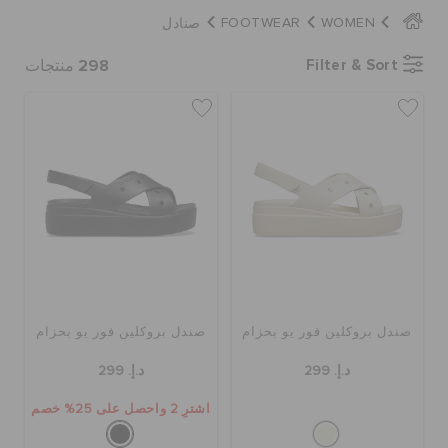
كروكس لمكان العمل
صنادل
FOOTWEAR
WOMEN
298
Filter & Sort
منتجات
الحقائب
تنزيلات
مميز
تسجيل الدخول / اشتراك
صندل بروكلين فور يو بحزام
صندل بروكلين فور يو بحزام
قائمة الامنيات
د.إ. 299
د.إ. 299
اشترِ 2 واحصل على 25% خصم
تحديد موقع المتجر