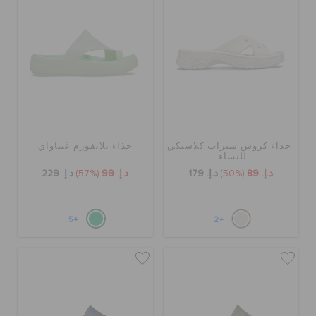
حذاء كروس ستراب كلاسيكي
حذاء بلاتفورم غيتاواي
للنساء
د.إ. 89
(50%)
د.إ. 179
د.إ. 99
(57%)
د.إ. 229
+5
+2