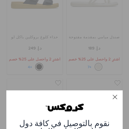
صندل ميامي بمقدمة مفتوحة
حذاء كلوغ بروكلين باكل لو
د.إ. 189
د.إ. 249
اشترِ 2 واحصل على 25% خصم
اشترِ 2 واحصل على 25% خصم
+4
+7
نقوم بالتوصيل في كافة دول