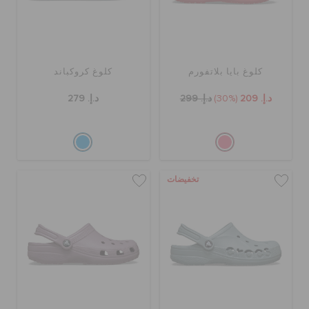
حالة الطلبية
الطلبيات المرتجعة
كلوغ بايا بلاتفورم
كلوغ كروكباند
د.إ. 209
(30%)
د.إ. 299
د.إ. 279
خدمة العملاء
تخفيضات