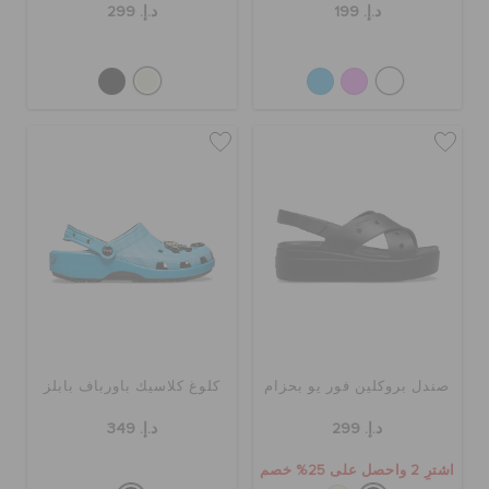
د.إ. 199
د.إ. 299
صندل بروكلين فور يو بحزام
كلوغ كلاسيك باورباف بابلز
د.إ. 299
د.إ. 349
اشترِ 2 واحصل على 25% خصم