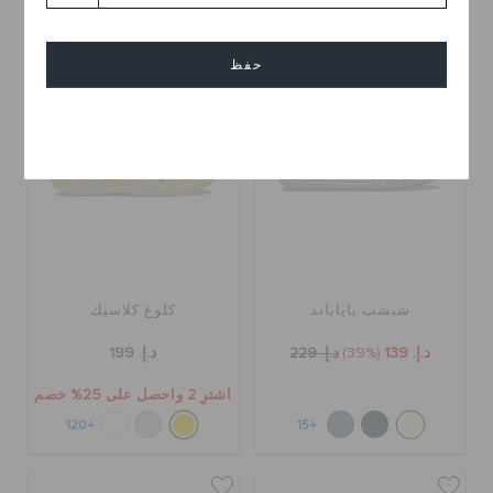
+17
+17
تخفيضات
حفظ
إلغاء
شبشب باياباند
كلوغ كلاسيك
د.إ. 139
(39%)
د.إ. 229
د.إ. 199
اشترِ 2 واحصل على 25% خصم
+120
+15