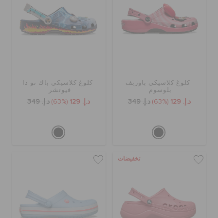
كروكس لمكان العمل
الحقائب
تنزيلات
كلوغ كلاسيكي باوربف
كلوغ كلاسيكي باك تو ذا
بلوسوم
فيوتشر
د.إ. 129
(63%)
د.إ. 349
د.إ. 129
(63%)
د.إ. 349
مميز
تسجيل الدخول / اشتراك
تخفيضات
قائمة الامنيات
تحديد موقع المتجر