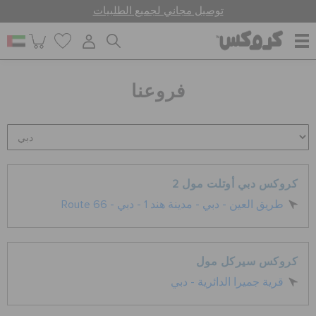
توصيل مجاني لجميع الطلبيات
للنساء
فروعنا
للرجال
أطفال
كروكس دبي أوتلت مول 2
Route 66 - طريق العين - دبي - مدينة هند 1 - دبي
جيبيتز تشارمز
كروكس سيركل مول
كروكس لمكان العمل
قرية جميرا الدائرية - دبي