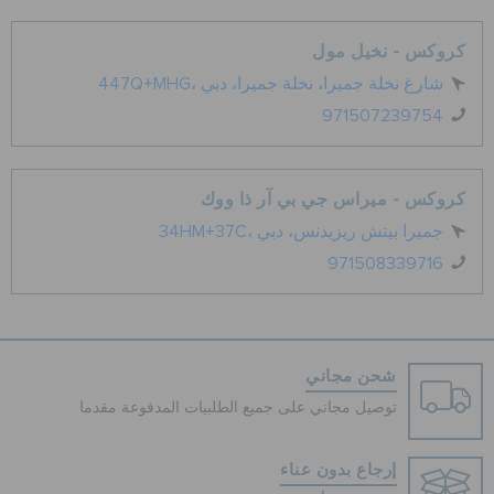
كروكس - نخيل مول
447Q+MHG، شارغ نخلة جميرا، نخلة جميرا، دبي
971507239754
كروكس - ميراس جي بي آر ذا ووك
34HM+37C، جميرا بيتش ريزيدنس، دبي
971508339716
شحن مجاني
توصيل مجاني على جميع الطلبيات المدفوعة مقدما
إرجاع بدون عناء