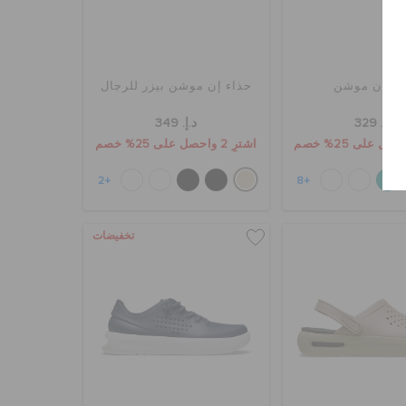
وغ إن موشن
حذاء إن موشن بيزر للرجال
د.إ. 329
د.إ. 349
اشترِ 2 واحصل على 25% خصم
+2
+8
تخفيضات