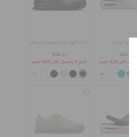
وغ إن موشن
حذاء كلوغ مينز إنموشن سنيكر
د.إ. 329
د.إ. 349
اشترِ 2 واحصل على 25% خصم
+2
+8