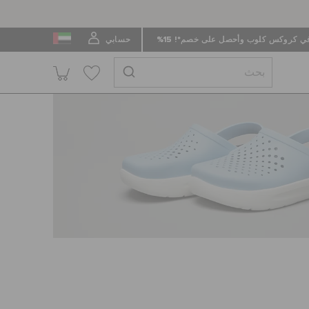
 كروكس كلوب وأحصل على خصم*! 15%
حسابي