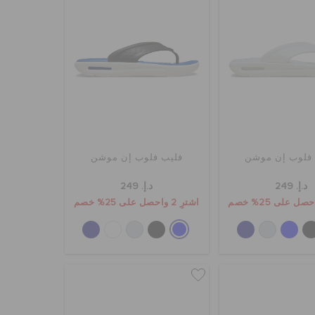
فلوب إن موشن
فليب فلوب إن موشن
د.إ. 249
د.إ. 249
اشترِ 2 واحصل على 25% خصم