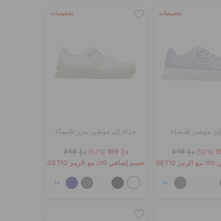
تخفيضات
تخفيضات
إن موشن للنساء
حذاء إن موشن بيزر للنساء
(52%)
د.إ. 349
د.إ. 169
(52%)
د.إ. 349
GET1
خصم إضافي 10٪ مع الرمز GET10
+1
+1