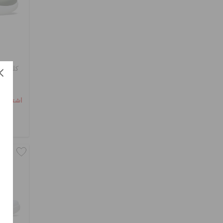
كلوغ إ
اشترِ 2 واحصل على 25% خصم