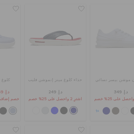
ن موشن بيسر نسائي
حذاء كلوغ مينز إنموشن فليب
كلوغ 
د.إ. 349
د.إ. 249
د.إ. 169
اشترِ 2 واحصل على 25% خصم
خصم إضافي 10٪ مع الرمز 0
+1