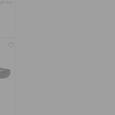
حذاء كلو
ح