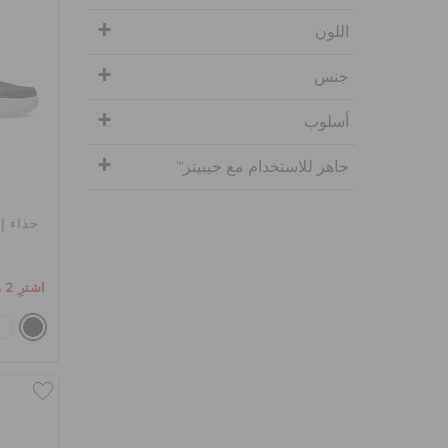
اللون
جنس
أسلوب
جاهز للاستخدام مع جيبيتز™
حذاء إ
اشترِ 2 واحصل على 25% خصم