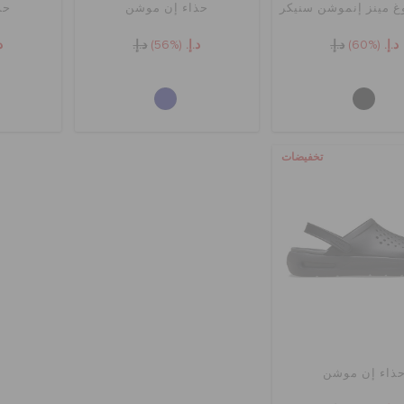
غ مينز إنموشن سنيكر
حذاء إن موشن
حذ
د.إ.
(60%)
د.إ.
د.إ.
(56%)
د.إ.
د
تخفيضات
ذاء إن موشن