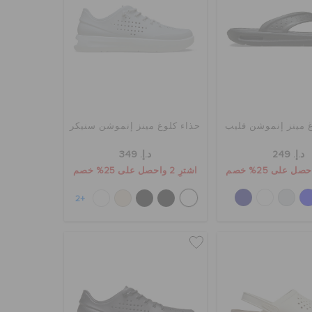
 مينز إنموشن فليب
حذاء كلوغ مينز إنموشن سنيكر
د.إ. 249
د.إ. 349
اشترِ 2 واحصل على 25% خصم
+2