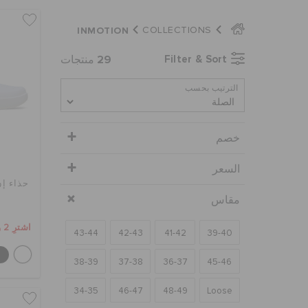
INMOTION
COLLECTIONS
29
Filter & Sort
منتجات
الترتيب بحسب
خصم
السعر
حذاء إ
مقاس
اشترِ 2 واحصل على 25% خصم
43-44
42-43
41-42
39-40
38-39
37-38
36-37
45-46
34-35
46-47
48-49
Loose