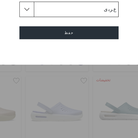
غ مينز إنموشن سنيكر
حذاء كلوغ مينز إنموشن سنيكر
كل
حفظ
د.إ. 349
د.إ. 349
اشترِ 2 واحصل على 25% خصم
اشترِ 2 واحصل على 25% خصم
إلغاء
+2
+2
تخفيضات