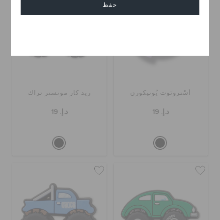
حفظ
إلغاء
أسْترونَوت يُونيكورن
ريد كار مونستر تراك
د.إ. 19
د.إ. 19