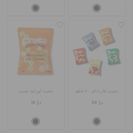
تشيب فارياتاي - 5 قطع
حقيبة أورانج تشيب
د.إ. 59
د.إ. 19