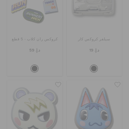
سيلفر كروكس كار
كروكس ران كلاب - 5 قطع
د.إ. 19
د.إ. 59