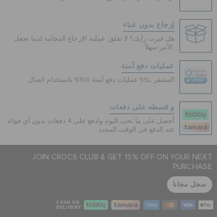
إرجاع بدون عناء
هل غيرت رأيك؟ لا تقلق. عملية الإرجاع المجانية لدينا تجعل
الأمر سهلاً.
عمليات دفع آمنة
عمليات دفع آمنة 100% باستخدام اتصال SSL المشفر
و قسطه على دفعات
أحصل على ما تحب اليوم وادفع على 4 دفعات بدون أي فوائد
عند الدفع في الوقت المحدد
JOIN CROCS CLUB & GET 15% OFF ON YOUR NEXT
PURCHASE
سجل مجانا
CASH ON
DELIVERY