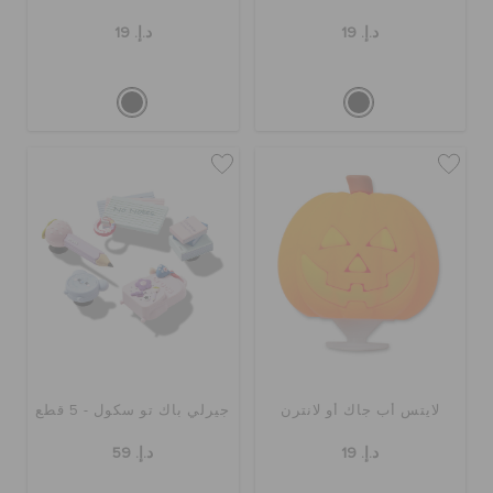
د.إ. 19
د.إ. 19
لايتس أب جاك أو لانترن
جيرلي باك تو سكول - 5 قطع
د.إ. 19
د.إ. 59