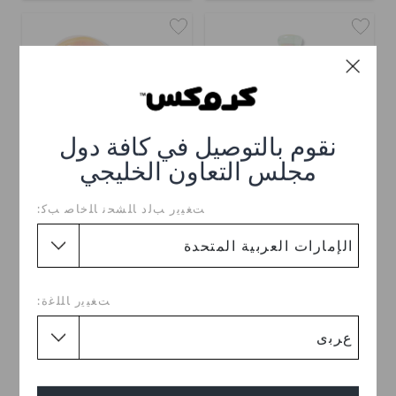
نقوم بالتوصيل في كافة دول
مجلس التعاون الخليجي
ﺖﻐﻴﻳﺭ ﺐﻟﺩ ﺎﻠﺸﺤﻧ ﺎﻠﺧﺎﺻ ﺐﻛ:
زجاجة ماء جيلي سودا
جيلي آيس بوب
د.إ. 19
د.إ. 19
ﺖﻐﻴﻳﺭ ﺎﻠﻠﻏﺓ: