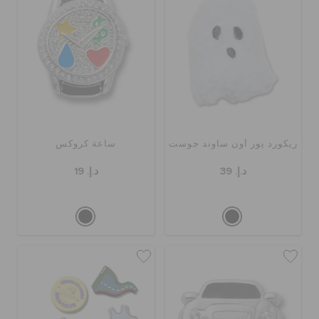
ريكورد يور أون ساوند جوست
ساعة كروكس
د.إ. 39
د.إ. 19