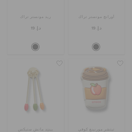
أورانج مونستر تراك
ريد مونستر تراك
د.إ. 19
د.إ. 19
تيتشر مورنينغ كوفي
بينتِد ماتش ستيكس