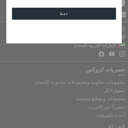
سجل مجانا
CASH ON
حفظ
DELIVERY
تسجيل الدخول الى حسابي
إلغاء
تحديد موقع المتجر
الإمارات العربية المتحدة
حصريات كروكس
مجموعات تعاونية ومجموعات محدودة الإصدار
تسوق الكل
تخفيضات وبضائع مخفضة
حصرياً عبر الانترنت
أحدث الصيحات
الشركة