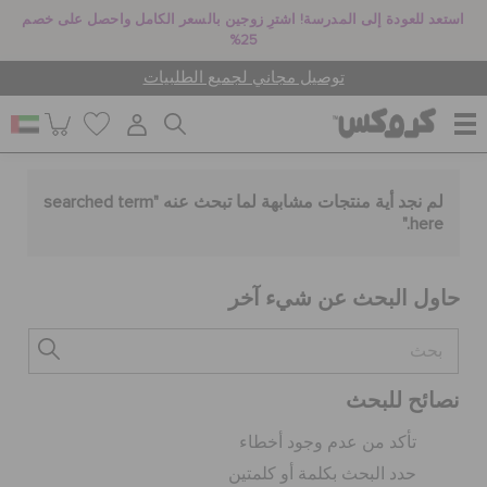
استعد للعودة إلى المدرسة! اشترِ زوجين بالسعر الكامل واحصل على خصم
25%
توصيل مجاني لجميع الطلبيات
للنساء
لم نجد أية منتجات مشابهة لما تبحث عنه "
searched term
."
here
للرجال
حاول البحث عن شيء آخر
أطفال
نصائح للبحث
جيبيتز تشارمز
تأكد من عدم وجود أخطاء
حدد البحث بكلمة أو كلمتين