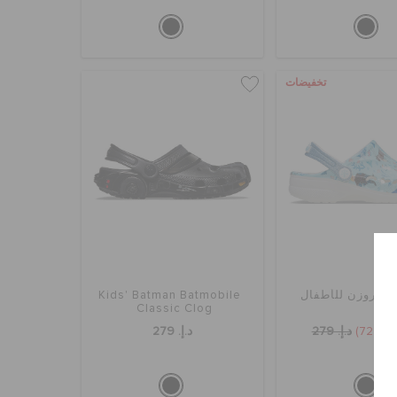
تخفيضات
يا فروزن للأطفال
Kids' Batman Batmobile
Classic Clog
(72%)
د.إ. 279
د.إ. 279