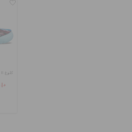
كلوغ II فان لاب ديزني فروزن
د.إ. 49