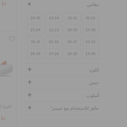
د.إ. 139
مقاس
34-35
33-34
20-21
19-20
23-24
22-23
38-39
37-38
30-31
29-30
36-37
32-33
28-29
27-28
25-26
24-25
اللون
جنس
أسلوب
كلوغ ك
جاهز للاستخدام مع جيبيتز™
د.إ. 79