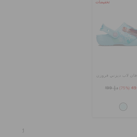
تخفيضات
(75%)
د.إ. 199
1