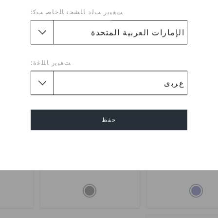
ﺖﻐﻴﻳﺭ ﺐﻟﺩ ﺎﻠﺸﺤﻧ ﺎﻠﺧﺎﺻ ﺐﻛ:
تخفيضات
تخفيضات
ﺖﻐﻴﻳﺭ ﺎﻠﻠﻏﺓ:
حفظ
يدر - مان اول - تيرين
كلوغ بايا باتمان للأطفال
كلوغ كلاس
إلغاء
للأطفال
(52%)
د.إ. 329
د.إ. 79
(68%)
د.إ. 249
د.إ. 79