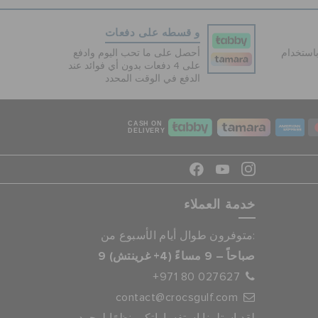
و قسطه على دفعات
دفع آمنة 100% باستخدام
أحصل على ما تحب اليوم وادفع
على 4 دفعات بدون أي فوائد عند
الدفع في الوقت المحدد
CASH ON
DELIVERY
خدمة العملاء
متوفرون طوال أيام الأسبوع من:
9 صباحاً – 9 مساءً (4+ غرينتش)
+971 80 027627
contact@crocsgulf.com