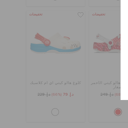
تخفيضات
تخفيضات
يك هالو كيتي الأحمر
كلوغ هالو كيتي اي ام كلاسيك
للصغار
(68%)
د.إ. 249
د.إ. 79
(66%)
د.إ. 229