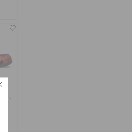
حذاء أ
د.إ. 139