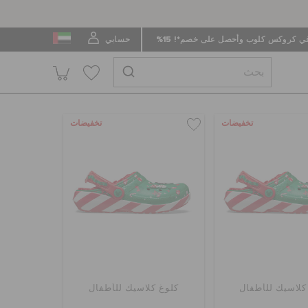
 كروكس كلوب وأحصل على خصم*! 15%
حسابي
تخفيضات
تخفيضات
كلاسيك للأطفال
كلوغ كلاسيك للأطفال