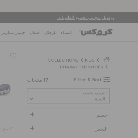
توصيل مجاني لجميع الطلبيات
للنساء
للرجال
أطفال
جيبيتز تشارمز
COLLECTIONS
KIDS
CHARACTER SHOES
17
Filter & Sort
منتجات
الترتيب بحسب
خصم
السعر
كلوغ أ