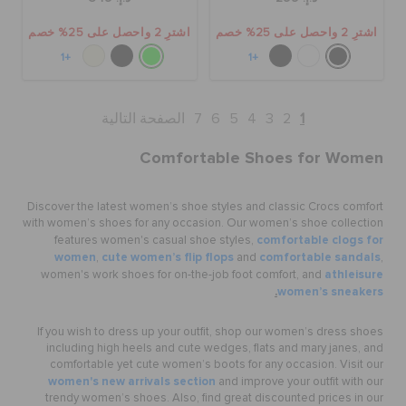
اشترِ 2 واحصل على 25% خصم
اشترِ 2 واحصل على 25% خصم
+1
+1
1
2
3
4
5
6
7
الصفحة التالية
Comfortable Shoes for Women
Discover the latest women’s shoe styles and classic Crocs comfort
with women’s shoes for any occasion. Our women’s shoe collection
comfortable clogs for
features women's casual shoe styles,
women
cute women’s flip flops
comfortable sandals
,
and
,
athleisure
women's work shoes for on-the-job foot comfort, and
.
women’s sneakers
If you wish to dress up your outfit, shop our women’s dress shoes
including high heels and cute wedges, flats and mary janes, and
comfortable yet cute women’s boots for any occasion. Visit our
women's new arrivals section
and improve your outfit with our
trendy women’s shoes. Also, find great discounted prices in our