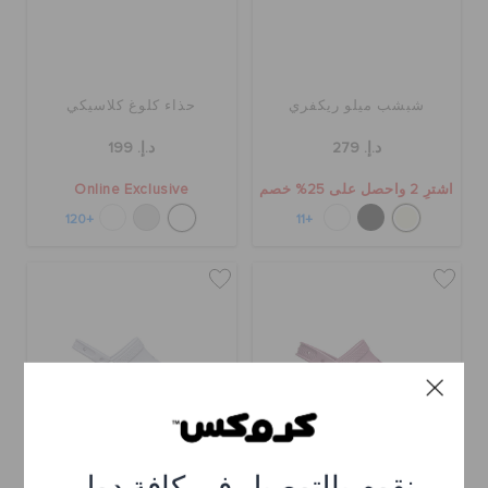
شبشب ميلو ريكفري
حذاء كلوغ كلاسيكي
د.إ. 279
د.إ. 199
اشترِ 2 واحصل على 25% خصم
Online Exclusive
+120
+11
نقوم بالتوصيل في كافة دول