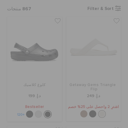
867
Filter & Sort
منتجات
الحقائب
تنزيلات
مميز
تسجيل الدخول / اشتراك
Getaway Gems Triangle
كلوغ كلاسيك
Flip
قائمة الامنيات
د.إ. 249
د.إ. 199
اشترِ 2 واحصل على 25% خصم
Bestseller
تحديد موقع المتجر
+120