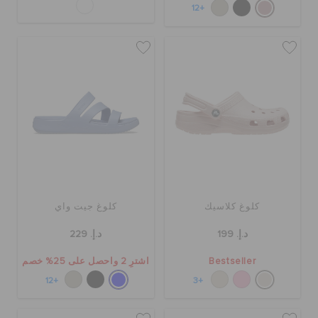
+12
كلوغ كلاسيك
كلوغ جيت واي
د.إ. 199
د.إ. 229
Bestseller
اشترِ 2 واحصل على 25% خصم
+12
+3