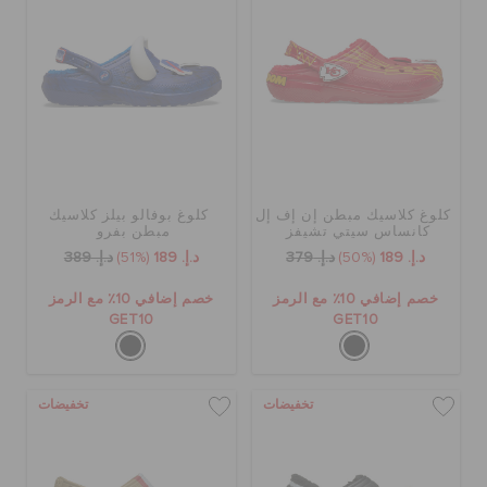
الحقائب
تنزيلات
كلوغ كلاسيك مبطن إن إف إل
كلوغ بوفالو بيلز كلاسيك
مميز
كانساس سيتي تشيفز
مبطن بفرو
د.إ. 189
(50%)
د.إ. 379
د.إ. 189
(51%)
د.إ. 389
تسجيل الدخول / اشتراك
خصم إضافي 10٪ مع الرمز
خصم إضافي 10٪ مع الرمز
GET10
GET10
قائمة الامنيات
تخفيضات
تخفيضات
تحديد موقع المتجر