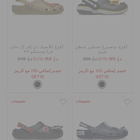
حالة الطلبية
الطلبيات المرتجعة
خدمة العملاء
كلوغ بيتسبرغ ستيلرز مبطن
كلوغ كلاسيك إن إف إل سان
بفرو
فرانسيسكو 49
د.إ. 189
(51%)
د.إ. 389
د.إ. 169
(52%)
د.إ. 349
خصم إضافي 10٪ مع الرمز
خصم إضافي 10٪ مع الرمز
GET10
GET10
تخفيضات
تخفيضات