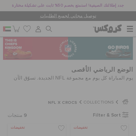
جدد إطلالتك الصيفية! استمتع بخصم 50% ثابت على تشكيلة مختارة
توصيل مجاني لجميع الطلبيات
للنساء
للرجال
الوضع الرياضي الأقصى
يوم المباراة كل يوم مع مجموعة NFL الجديدة. تسوّق الآن
أطفال
NFL X CROCS
COLLECTIONS
جيبيتز تشارمز
9
Filter & Sort
منتجات
تخفيضات
تخفيضات
كروكس لمكان العمل