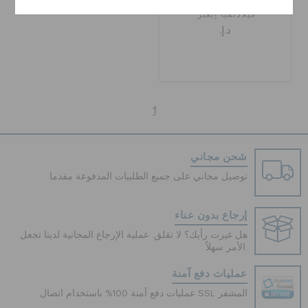
كلوغ كلاسيك مبطن إن إف إل
فيلادلفيا إيغلز
د.إ.
1
شحن مجاني
توصيل مجاني على جميع الطلبيات المدفوعة مقدما
إرجاع بدون عناء
هل غيرت رأيك؟ لا تقلق. عملية الإرجاع المجانية لدينا تجعل
الأمر سهلاً.
عمليات دفع آمنة
عمليات دفع آمنة 100% باستخدام اتصال SSL المشفر