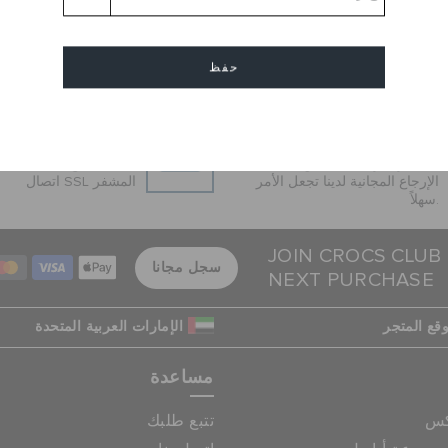
حفظ
إلغاء
إرجاع بدون عناء
عمليات دفع آمنة
هل غيرت رأيك؟ لا تقلق. عملية
عمليات 
الإرجاع المجانية لدينا تجعل الأمر
اتصال SSL المشفر
سهلاً.
JOIN CROCS CLUB
سجل مجانا
NEXT PURCHASE
قع المتجر
الإمارات العربية المتحدة
مساعدة
كس
تتبع طلبك