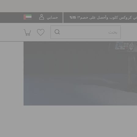
 كروكس كلوب وأحصل على خصم*! 15%
حسابي