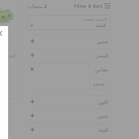
2
Filter & Sort
منتجات
الترتيب بحسب
خصم
السعر
كلوغ ماي
مقاس
Loose
اللون
جنس
الفئة