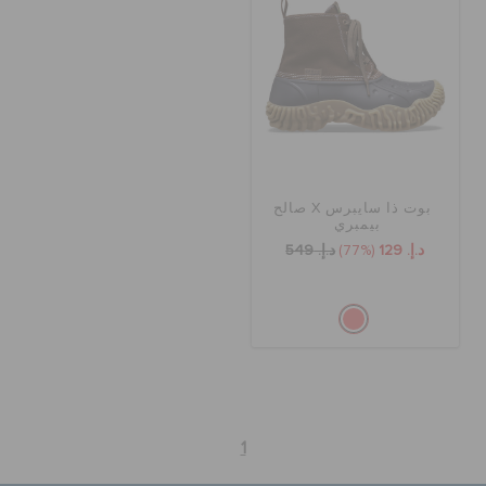
كروكس لمكان العمل
الحقائب
تنزيلات
بوت ذا سايبرس X صالح
بيمبري
مميز
د.إ. 129
(77%)
د.إ. 549
تسجيل الدخول / اشتراك
قائمة الامنيات
1
تحديد موقع المتجر