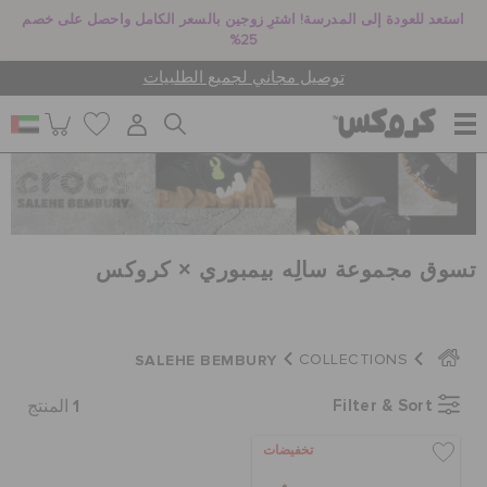
استعد للعودة إلى المدرسة! اشترِ زوجين بالسعر الكامل واحصل على خصم
25%
توصيل مجاني لجميع الطلبيات
للنساء
للرجال
تسوق مجموعة سالِه بيمبوري × كروكس
أطفال
SALEHE BEMBURY
COLLECTIONS
1
Filter & Sort
المنتج
جيبيتز تشارمز
تخفيضات