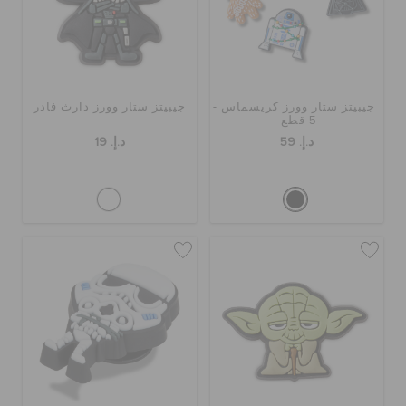
الحقائب
جيبيتز ستار وورز كريسماس -
جيبيتز ستار وورز دارث فادر
تنزيلات
5 قطع
د.إ. 59
د.إ. 19
مميز
تسجيل الدخول / اشتراك
قائمة الامنيات
تحديد موقع المتجر