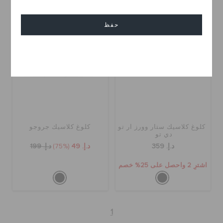
تخفيضات
حفظ
إلغاء
كلوغ كلاسيك ستار وورز آر تو
كلوغ كلاسيك جروجو
دي تو
د.إ. 359
د.إ. 49
(75%)
د.إ. 199
اشترِ 2 واحصل على 25% خصم
1