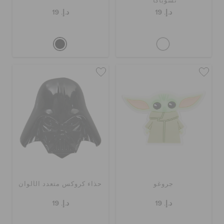
تشوباكا
د.إ. 19
د.إ. 19
جروغو
حذاء كروكس متعدد الألوان
د.إ. 19
د.إ. 19