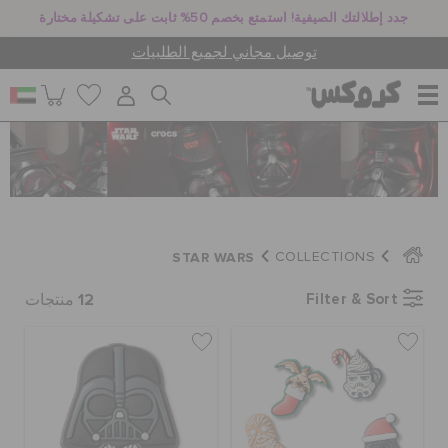
جدد إطلالتك الصيفية! استمتع بخصم 50% ثابت على تشكيلة مختارة
توصيل مجاني لجميع الطلبيات
للنساء
للرجال
STAR WARS
COLLECTIONS
أطفال
12
Filter & Sort
منتجات
جيبيتز تشارمز
كروكس لمكان العمل