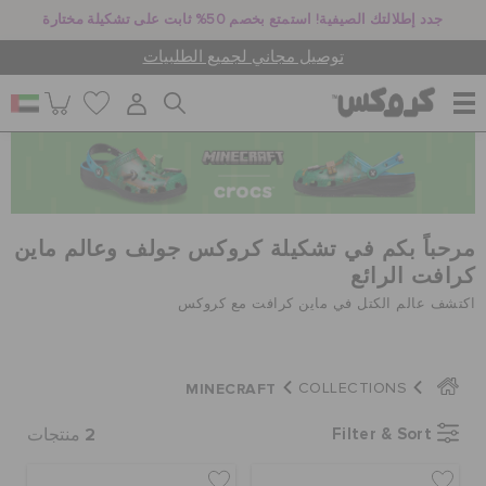
جدد إطلالتك الصيفية! استمتع بخصم 50% ثابت على تشكيلة مختارة
توصيل مجاني لجميع الطلبيات
للنساء
للرجال
مرحباً بكم في تشكيلة كروكس جولف وعالم ماين
كرافت الرائع
اكتشف عالم الكتل في ماين كرافت مع كروكس
أطفال
MINECRAFT
COLLECTIONS
جيبيتز تشارمز
2
Filter & Sort
منتجات
كروكس لمكان العمل