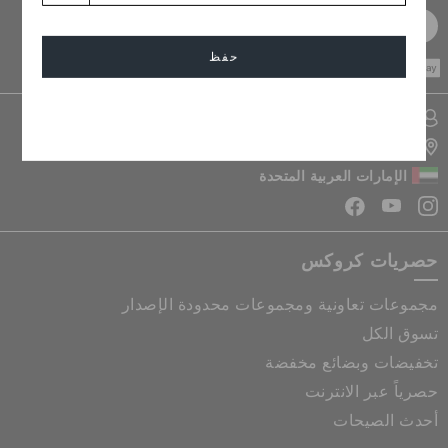
سجل مجانا
حفظ
CASH ON
DELIVERY
إلغاء
تسجيل الدخول الى حسابي
تحديد موقع المتجر
الإمارات العربية المتحدة
حصريات كروكس
مجموعات تعاونية ومجموعات محدودة الإصدار
تسوق الكل
تخفيضات وبضائع مخفضة
حصرياً عبر الانترنت
أحدث الصيحات