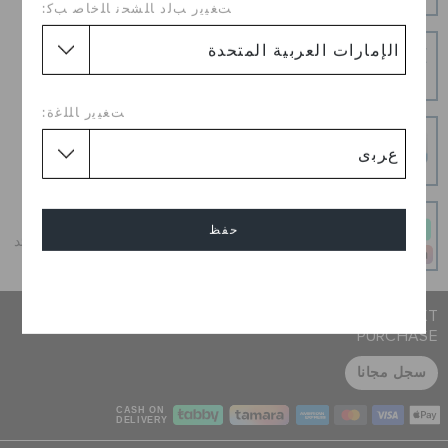
ﺖﻐﻴﻳﺭ ﺐﻟﺩ ﺎﻠﺸﺤﻧ ﺎﻠﺧﺎﺻ ﺐﻛ:
إرجاع بدون عناء
هل غيرت رأيك؟ لا تقلق. عملية الإرجاع المجانية لدينا تجعل
الأمر سهلاً.
ﺖﻐﻴﻳﺭ ﺎﻠﻠﻏﺓ:
عمليات دفع آمنة
عمليات دفع آمنة 100% باستخدام اتصال SSL المشفر
و قسطه على دفعات
حفظ
أحصل على ما تحب اليوم وادفع على 4 دفعات بدون أي فوائد
عند الدفع في الوقت المحدد
إلغاء
JOIN CROCS CLUB & GET 15% OFF ON YOUR NEXT
PURCHASE
سجل مجانا
CASH ON
DELIVERY