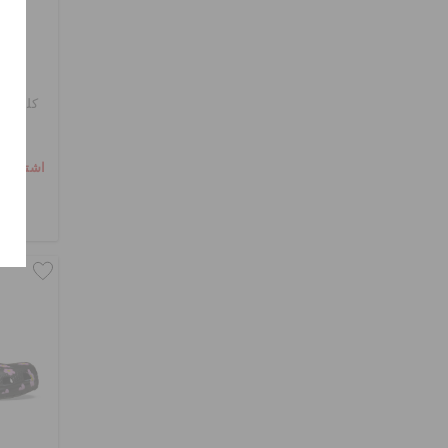
كلوغ ك
اشترِ 2 واحصل على 25% خصم