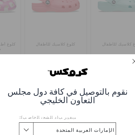
 كلاسيك للأطفال
كلوغ كلاسيك للأطفال
كلوغ أطف
م
د.إ. 179
د.إ. 149
اشترِ 2 واحصل على 25% خصم
اشترِ 2 واحصل على 25% خصم
+53
+56
نقوم بالتوصيل في كافة دول مجلس
التعاون الخليجي
ﺖﻐﻴﻳﺭ ﺐﻟﺩ ﺎﻠﺸﺤﻧ ﺎﻠﺧﺎﺻ ﺐﻛ: