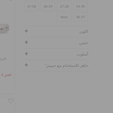
37-38
38-39
27-28
34-35
false
36-37
اللون
جنس
أسلوب
كلوغ 
جاهز للاستخدام مع جيبيتز™
اشترِ 2 واحصل على 25% خصم