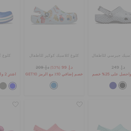
اسيك جيرسي للأطفال
كلوغ كلاسيك كوكيز للأطفال
كلوغ ك
د.إ. 249
د.إ. 99
(53%)
د.إ. 209
خصم إضافي 10٪ مع الرمز GET10
اشترِ 2 واحصل على 25% خصم