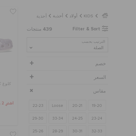
أحذية
KIDS
أولاد
أحذية
439
Filter & Sort
منتجات
الترتيب بحسب
خصم
السعر
كلوغ ك
مقاس
اشترِ 2 واحصل على 25% خصم
22-23
Loose
20-21
19-20
29-30
33-34
24-25
23-24
25-26
28-29
30-31
32-33