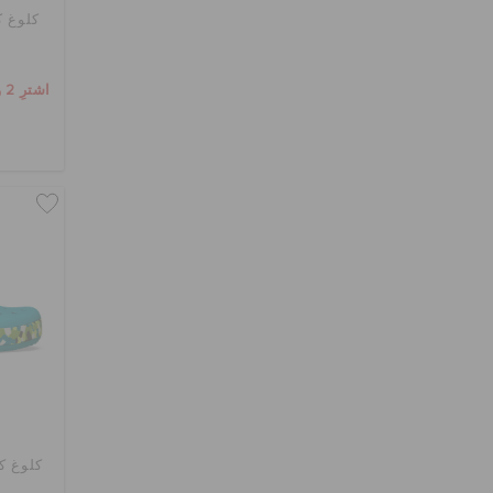
كلوغ ك
اشترِ 2 واحصل على 25% خصم
كلوغ ك