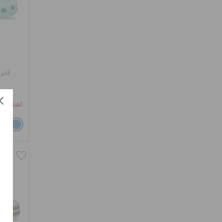
كلوغ
اشترِ 2 واحصل على 25% خصم