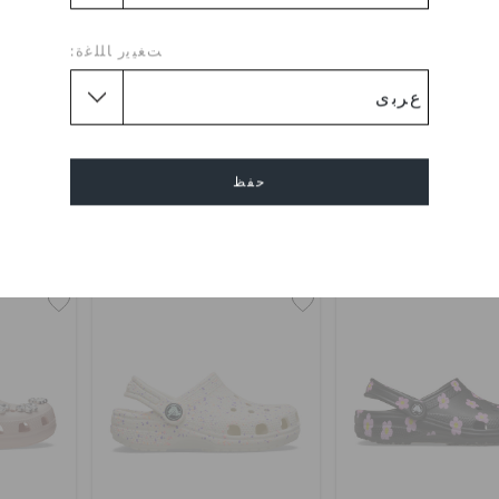
ﺖﻐﻴﻳﺭ ﺎﻠﻠﻏﺓ:
روكاباند جم للأطفال
كلوغ كروكاباند جم للأطفال
كلوغ كرو
د.إ. 229
د.إ. 229
حفظ
اشترِ 2 واحصل على 25% خصم
اشترِ 2 واحصل على 25% خصم
إلغاء