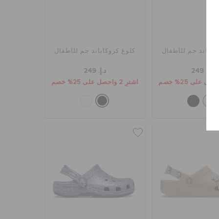
كاباند جم للأطفال
كلوغ كروكاباند جم للأطفال
د.إ. 249
د.إ. 249
اشترِ 2 واحصل على 25% خصم