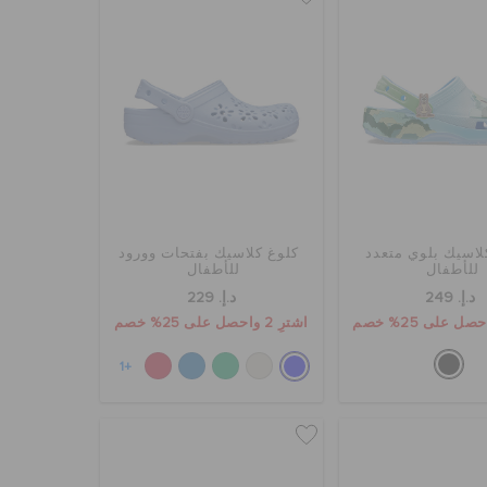
لاسيك بلوي متعدد
كلوغ كلاسيك بفتحات وورود
للأطفال
للأطفال
د.إ. 249
د.إ. 229
اشترِ 2 واحصل على 25% خصم
+1