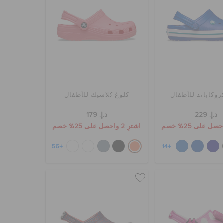
روكاباند للأطفال
كلوغ كلاسيك للأطفال
د.إ. 229
د.إ. 179
اشترِ 2 واحصل على 25% خصم
+56
+14