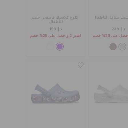
سيك بيناكل للأطفال
كلوغ كلاسيك فانتسي جليتر
للأطفال
د.إ. 249
د.إ. 199
اشترِ 2 واحصل على 25% خصم