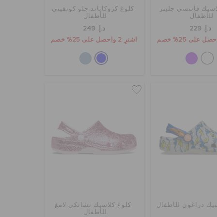
اسيك فانتسي جليتر
كلوغ كروكاباند جلو كونفيتي
للأطفال
للأطفال
د.إ. 229
د.إ. 249
اشترِ 2 واحصل على 25% خصم
يك دراغون للأطفال
كلوغ كلاسيك تشانكي لامغ
للأطفال