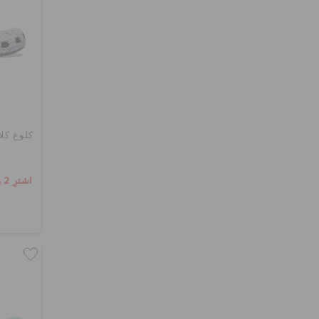
كلوغ كل
اشترِ 2 واحصل على 25% خصم