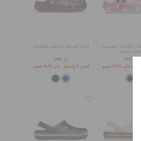
ال كلاسيك بشخصية
كلوغ كلاسيك جيرسي للأطفال
يني ماوس
د.إ. 249
د.إ. 249
اشترِ 2 واحصل على 25% خصم