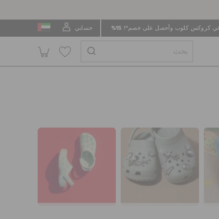
 كروكس كلوب وأحصل على خصم*! 15%
حسابي