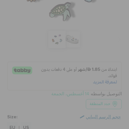
كروكس لمكان العمل
الحقائب
تنزيلات
مميز
تسجيل الدخول / اشتراك
التوصيل بواسطه
14 أغسطس، الجمعة
قائمة الامنيات
حدد المنطقة
Size:
حجم الرسم البياني
تحديد موقع المتجر
EU
US
|