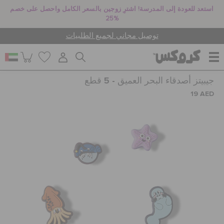
استعد للعودة إلى المدرسة! اشترِ زوجين بالسعر الكامل واحصل على خصم
25%
توصيل مجاني لجميع الطلبيات
جيبيتز أصدقاء البحر العميق - 5 قطع
للنساء
19 AED
للرجال
أطفال
جيبيتز تشارمز