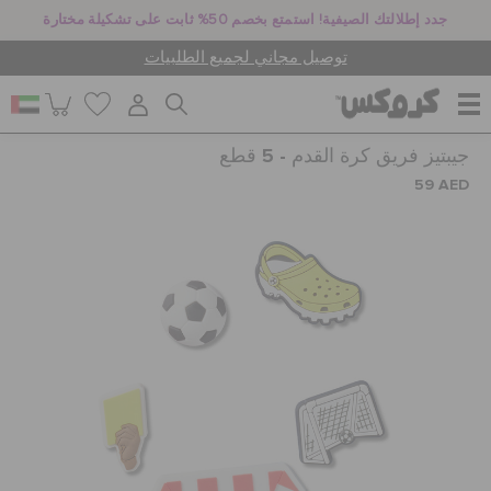
جدد إطلالتك الصيفية! استمتع بخصم 50% ثابت على تشكيلة مختارة
توصيل مجاني لجميع الطلبيات
جيبتيز فريق كرة القدم - 5 قطع
للنساء
59 AED
للرجال
أطفال
جيبيتز تشارمز
كروكس لمكان العمل