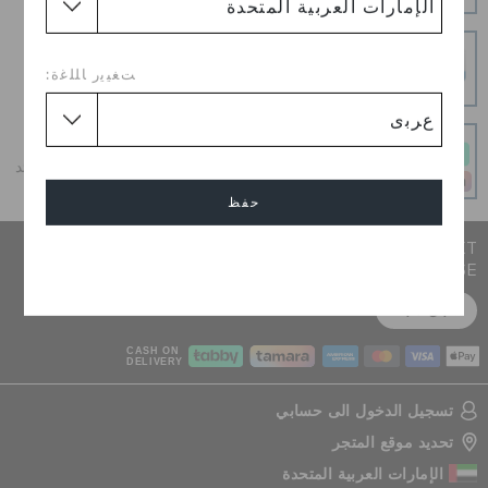
الأمر سهلاً.
عمليات دفع آمنة
عمليات دفع آمنة 100% باستخدام اتصال SSL المشفر
ﺖﻐﻴﻳﺭ ﺎﻠﻠﻏﺓ:
و قسطه على دفعات
أحصل على ما تحب اليوم وادفع على 4 دفعات بدون أي فوائد
عند الدفع في الوقت المحدد
حفظ
JOIN CROCS CLUB & GET 15% OFF ON YOUR NEXT
إلغاء
PURCHASE
سجل مجانا
CASH ON
DELIVERY
تسجيل الدخول الى حسابي
تحديد موقع المتجر
الإمارات العربية المتحدة