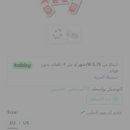
الحقائب
تنزيلات
مميز
تسجيل الدخول / اشتراك
التوصيل بواسطه
13 أغسطس، الخميس
قائمة الامنيات
حدد المنطقة
Size:
حجم الرسم البياني
تحديد موقع المتجر
EU
US
|