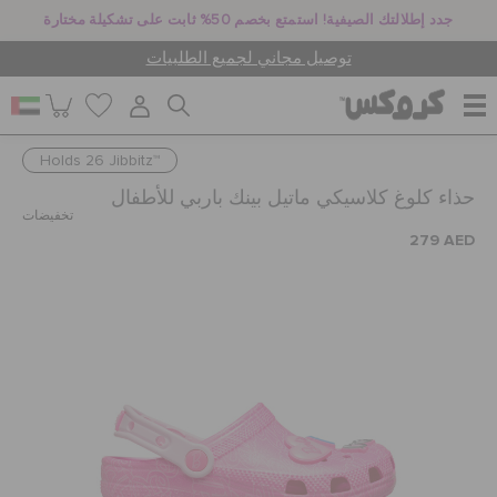
جدد إطلالتك الصيفية! استمتع بخصم 50% ثابت على تشكيلة مختارة
توصيل مجاني لجميع الطلبيات
Holds 26 Jibbitz™
للنساء
حذاء كلوغ كلاسيكي ماتيل بينك باربي للأطفال
تخفيضات
279 AED
للرجال
أطفال
جيبيتز تشارمز
كروكس لمكان العمل