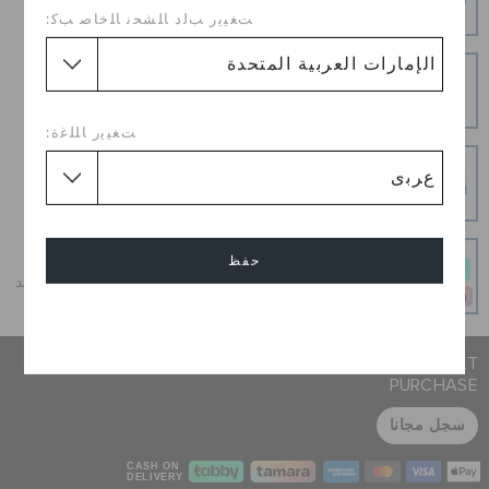
توصيل مجاني على جميع الطلبيات المدفوعة مقدما
ﺖﻐﻴﻳﺭ ﺐﻟﺩ ﺎﻠﺸﺤﻧ ﺎﻠﺧﺎﺻ ﺐﻛ:
إرجاع بدون عناء
هل غيرت رأيك؟ لا تقلق. عملية الإرجاع المجانية لدينا تجعل
الأمر سهلاً.
ﺖﻐﻴﻳﺭ ﺎﻠﻠﻏﺓ:
عمليات دفع آمنة
عمليات دفع آمنة 100% باستخدام اتصال SSL المشفر
و قسطه على دفعات
حفظ
أحصل على ما تحب اليوم وادفع على 4 دفعات بدون أي فوائد
عند الدفع في الوقت المحدد
إلغاء
JOIN CROCS CLUB & GET 15% OFF ON YOUR NEXT
PURCHASE
سجل مجانا
CASH ON
DELIVERY