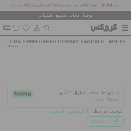
جدد إطلالتك الصيفية! استمتع بخصم 50% ثابت على تشكيلة مختارة
توصيل مجاني لجميع الطلبيات
LINA EMBELLISHED DORSAY SANDALS - WHITE
للنساء
تخفيضات
للرجال
أطفال
جيبيتز تشارمز
التوصيل بواسطه
13 أغسطس، الخميس
حدد المنطقة
كروكس لمكان العمل