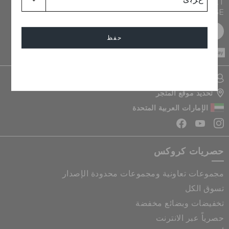
JOIN CROCS CLUB & GET 15% OFF ON YOUR NEXT
PURCHASE
سجل مجانا
حفظ
CASH ON
DELIVERY
إلغاء
تسجيل الدخول الى حسابي
تحديد موقع المتجر
الإمارات العربية المتحدة
حصريات كروكس
مجموعات تعاونية ومجموعات محدودة الإصدار
تسوق الكل
تخفيضات وبضائع مخفضة
حصرياً عبر الانترنت