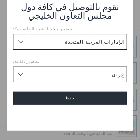
نقوم بالتوصيل في كافة دول
تفاصيل المنتج
مجلس التعاون الخليجي
ﺖﻐﻴﻳﺭ ﺐﻟﺩ ﺎﻠﺸﺤﻧ ﺎﻠﺧﺎﺻ ﺐﻛ:
شحن مجاني
توصيل مجاني على جميع الطلبيات المدفوعة مقدما
ﺖﻐﻴﻳﺭ ﺎﻠﻠﻏﺓ:
إرجاع بدون عناء
هل غيرت رأيك؟ لا تقلق. عملية الإرجاع المجانية لدينا تجعل
الأمر سهلاً.
عمليات دفع آمنة
حفظ
عمليات دفع آمنة 100% باستخدام اتصال SSL المشفر
إلغاء
و قسطه على دفعات
أحصل على ما تحب اليوم وادفع على 4 دفعات بدون أي فوائد
عند الدفع في الوقت المحدد