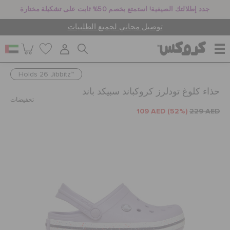
جدد إطلالتك الصيفية! استمتع بخصم 50% ثابت على تشكيلة مختارة
توصيل مجاني لجميع الطلبيات
Holds 26 Jibbitz™
للنساء
حذاء كلوغ تودلرز كروكباند سبيكد باند
تخفيضات
109 AED
(52%)
229 AED
للرجال
أطفال
جيبيتز تشارمز
كروكس لمكان العمل