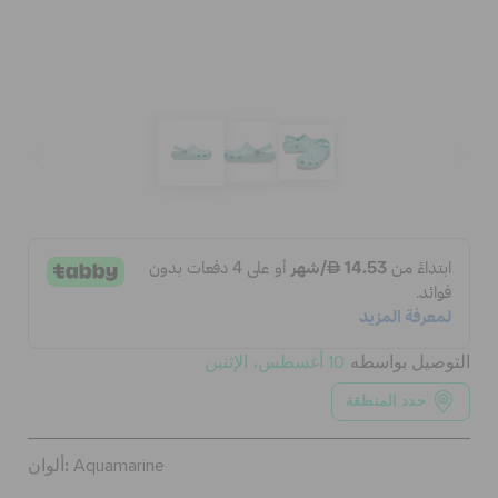
كروكس لمكان العمل
الحقائب
تنزيلات
مميز
تسجيل الدخول / اشتراك
التوصيل بواسطه
10 أغسطس، الإثنين
قائمة الامنيات
حدد المنطقة
ألوان:
Aquamarine
تحديد موقع المتجر