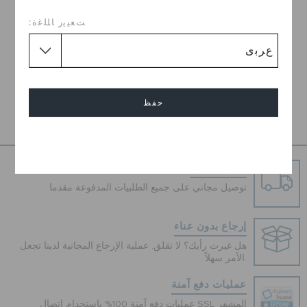
اختر مقاساً
ﺖﻐﻴﻳﺭ ﺎﻠﻠﻏﺓ:
توصيل مجاني على جميع الطلبيات.
ارجاع مجاني لجميع الطلبات
تفاصيل المنتج
حفظ
إلغاء
شحن مجاني
توصيل مجاني على جميع الطلبيات المدفوعة مقدما
إرجاع بدون عناء
هل غيرت رأيك؟ لا تقلق. عملية الإرجاع المجانية لدينا تجعل
الأمر سهلاً.
عمليات دفع آمنة
عمليات دفع آمنة 100% باستخدام اتصال SSL المشفر