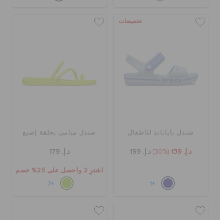
تخفيضات
صندل باياباند للأطفال
صندل ميامي بحلقة إصبع
د.إ. 139
(30%)
د.إ. 199
د.إ. 179
اشترِ 2 واحصل على 25% خصم
+7
+1