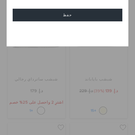
تخفيضات
حفظ
إلغاء
شبشب باياباند
شبشب ساترداي رجالي
د.إ. 139
(39%)
د.إ. 229
د.إ. 179
اشترِ 2 واحصل على 25% خصم
+1
+15