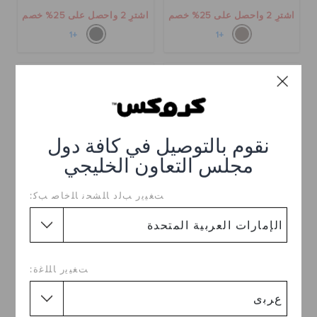
اشترِ 2 واحصل على 25% خصم
اشترِ 2 واحصل على 25% خصم
+1
+1
نقوم بالتوصيل في كافة دول
مجلس التعاون الخليجي
ﺖﻐﻴﻳﺭ ﺐﻟﺩ ﺎﻠﺸﺤﻧ ﺎﻠﺧﺎﺻ ﺐﻛ:
فليب فلوب يوكون فيستا 2
شبشب ميلو ريكفري
د.إ. 249
د.إ. 279
ﺖﻐﻴﻳﺭ ﺎﻠﻠﻏﺓ:
اشترِ 2 واحصل على 25% خصم
اشترِ 2 واحصل على 25% خصم
+11
+1