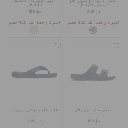
صندل كروكاباند كروزر جلو
كلوغ فيشرمان كلاسيك
كونفيتي للأطفال
للأطفال
د.إ. 229
د.إ. 199
اشترِ 2 واحصل على 25% خصم
اشترِ 2 واحصل على 25% خصم
صندل ساترداي رجالي
فليب فلوب يوكون سبورت
د.إ. 199
د.إ. 249