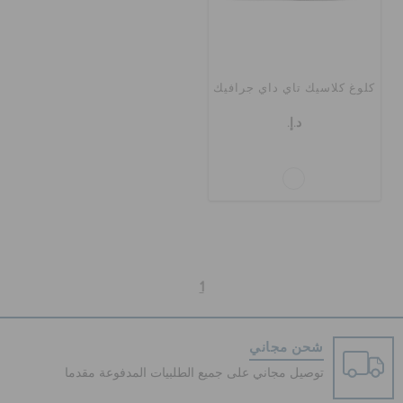
الحقائب
كلوغ كلاسيك تاي داي جرافيك
تنزيلات
د.إ.
مميز
تسجيل الدخول / اشتراك
1
قائمة الامنيات
شحن مجاني
تحديد موقع المتجر
توصيل مجاني على جميع الطلبيات المدفوعة مقدما