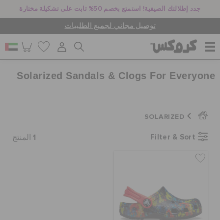
جدد إطلالتك الصيفية! استمتع بخصم 50% ثابت على تشكيلة مختارة
توصيل مجاني لجميع الطلبيات
Solarized Sandals & Clogs For Everyone
للنساء
للرجال
SOLARIZED
1
Filter & Sort
المنتج
أطفال
جيبيتز تشارمز
كروكس لمكان العمل