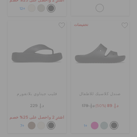
اشترِ 2 واحصل على 25% خصم
+12
تخفيضات
صندل كلاسيك للاطفال
فليب جيتاوي بلاتفورم
د.إ. 89
(50%)
د.إ. 179
د.إ. 229
اشترِ 2 واحصل على 25% خصم
+7
+1