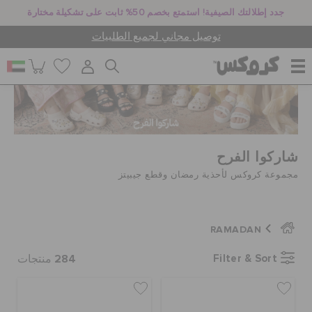
جدد إطلالتك الصيفية! استمتع بخصم 50% ثابت على تشكيلة مختارة
توصيل مجاني لجميع الطلبيات
للنساء
شاركوا الفرح
للرجال
مجموعة كروكس لأحذية رمضان وقطع جيبيتز
أطفال
RAMADAN
جيبيتز تشارمز
284
Filter & Sort
منتجات
كروكس لمكان العمل