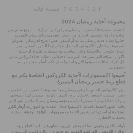
1
2
3
4
5
6
7
الصفحة التالية
مجموعة أحذية رمضان
2024
اكتشفوا مجموعتنا الحصرية لرمضان من كروكس الإمارات – مزيج مثالي من
الراحة و أناقة الموسم
.
اختاروا من أحدث التصاميم و أساسيات الموسم ،
اختاروا بعناية
هدية رمضان مثالية أو أضيفوا بعض الفرح لخزانتكم
.
تسوقوا
المجموعة و اختاروا الكروكس المفضل لديكم لهذا الشهر الفضيل
.
من
أحذية الكلوجز الكلاسيكية والتي تتناسب مع تنسيقات تقليدية أو حديثة ،
للألوان البراقة التي تميز هذا الموسم الاحتفالي ، هنالك حذاء كروكس مثالي
لكل أفراد العائلة ، تسوقوا الآن و امشوا خطواتكم بأسلوب نحو موسم
الاحتفالات
.
أضيفوا اكسسوارات لأحذية الكروكس الخاصة بكم مع
قطع زينة جيبيتز رمضان المميزة
ميزوا الكروكس الخاص بكم في رمضان مع المجموعة الحصرية من قطع زينة
جيبتز ، صممت خصيصاً للاحتفال بروح الشهر الكريم . صممت لهذا الموسم ،
نجمة رمضان
زينوا حذاء
الكلوجز
المفضل لديكم مع
رمز السلام والنور الذي
أزهار الكرز
يجلبه الشهر الفضيل لحياتنا . اكتشفوا جمال التجديد مع قطع زينة
المتفتحة
مجوهرات اللؤلؤة الرقيقة
أو أضيفوا لمسة من الأناقة مع
، مثالية
لتجمعات الإفطار .
لأولئك الذين يحبون إضافة بعض البريق لمظهرهم ، لدينا قطع زنية
الدائرة اللامعة
الفراشة الذهبية مع
جوهرة
و
، مثالية لجميع التنسيقات .