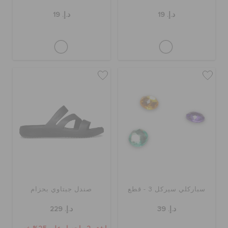
د.إ. 19
د.إ. 19
سباركلي سيركل 3 - قطع
صندل جبتاوي بحزام
د.إ. 39
د.إ. 229