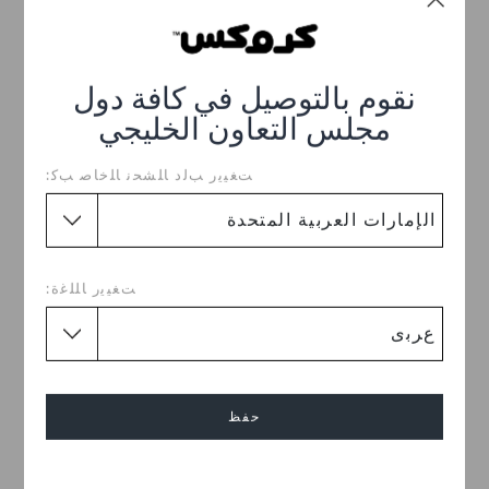
+5
تخفيضات
تخفيضات
نقوم بالتوصيل في كافة دول
مجلس التعاون الخليجي
ﺖﻐﻴﻳﺭ ﺐﻟﺩ ﺎﻠﺸﺤﻧ ﺎﻠﺧﺎﺻ ﺐﻛ:
ﺖﻐﻴﻳﺭ ﺎﻠﻠﻏﺓ:
حذاء كلوغ لامع كلاسيكي
حذاء بلاتفورم غيتاواي
د.إ. 99
(50%)
د.إ. 199
د.إ. 99
(57%)
د.إ. 229
خصم إضافي 10٪ مع الرمز
حفظ
GET10
+5
إلغاء