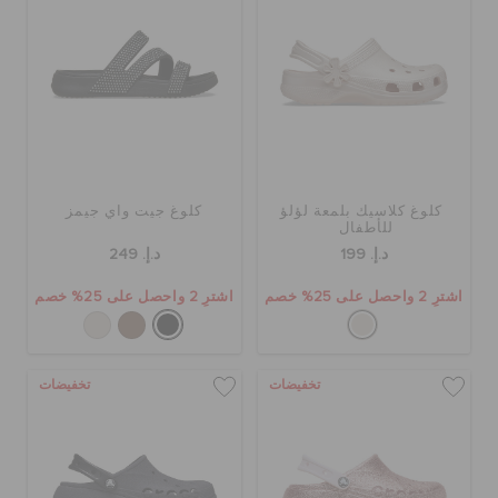
الحقائب
تنزيلات
كلوغ كلاسيك بلمعة لؤلؤ
كلوغ جيت واي جيمز
مميز
للأطفال
د.إ. 199
د.إ. 249
اشترِ 2 واحصل على 25% خصم
اشترِ 2 واحصل على 25% خصم
تسجيل الدخول / اشتراك
قائمة الامنيات
تخفيضات
تخفيضات
تحديد موقع المتجر