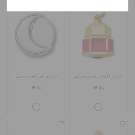
جيبتيز فانوس ذهبي ووردي
جيبتيز قمر فضي جميل
د.إ. 19
د.إ. 19