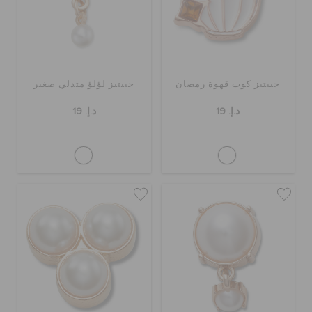
جيبتيز كوب قهوة رمضان
جيبتيز لؤلؤ متدلي صغير
د.إ. 19
د.إ. 19