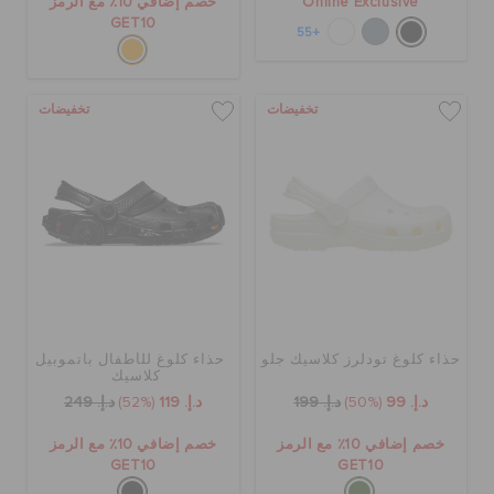
Online Exclusive
خصم إضافي 10٪ مع الرمز
GET10
+55
تخفيضات
تخفيضات
حذاء كلوغ تودلرز كلاسيك جلو
حذاء كلوغ للأطفال باتموبيل
كلاسيك
د.إ. 99
(50%)
د.إ. 199
د.إ. 119
(52%)
د.إ. 249
خصم إضافي 10٪ مع الرمز
خصم إضافي 10٪ مع الرمز
GET10
GET10