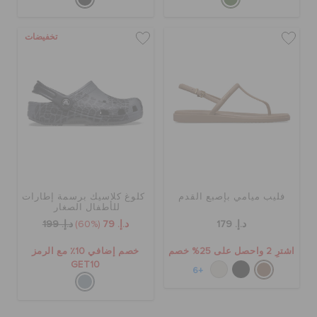
تخفيضات
فليب ميامي بإصبع القدم
كلوغ كلاسيك برسمة إطارات
للأطفال الصغار
د.إ. 179
د.إ. 79
(60%)
د.إ. 199
اشترِ 2 واحصل على 25% خصم
خصم إضافي 10٪ مع الرمز
GET10
+6