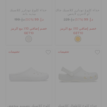
حذاء كلوغ تودلرز كلاسيك جاك
حذاء كلوغ تودلرز كلاسيك
الحقائب
أو لانترن لايتس
بيديد باند
د.إ. 99
(57%)
د.إ. 229
د.إ. 99
(50%)
د.إ. 199
خصم إضافي 10٪ مع الرمز
خصم إضافي 10٪ مع الرمز
تنزيلات
GET10
GET10
مميز
تخفيضات
تخفيضات
تسجيل الدخول / اشتراك
قائمة الامنيات
تحديد موقع المتجر
حذاء كلوغ للأطفال كلاسيك
كلوغ كلاسيك بتصميم منخفض