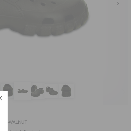
حذا
العنصر #202651-ALNUT