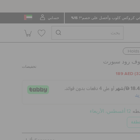
 كروكس كلوب وأحصل على خصم*! 15%
حسابي
Holds 
أوف رود سبورت
تخفيضات
189 AED
(3
سطه
12 أغسطس، الأربعاء
نطقة