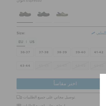
ألوان:
Espresso
Size:
بياني
EU
US
|
36-37
37-38
38-39
39-40
41-42
43-44
45-46
46-47
48-49
49-50
اختر مقاساً
توصيل مجاني على جميع الطلبيات.
ارجاع مجاني لجميع الطلبات