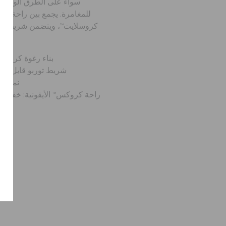
سواء على الطرق الوعرة أ
للمغامرة. يجمع بين راحة كر
كروسلايت™، ويتضمن شريط كعب
ونمط أخاديد خارجي متين وواعِر.
بناء رغوة كروسل
شريط توربو قابل للت
نمط أخ
راحة كروكس™ الأيقونية: خفيفة 