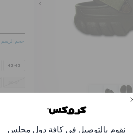
حجم الرسم ال
42-43
50-51
ء كلوغ أوف رود سبورت
23B-ESPRESSO-W
نقوم بالتوصيل في كافة دول مجلس