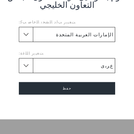
و في المدينة، هذا الكلوغ جاهز
التعاون الخليجي
وكس™ المعتادة بفضل بناء رغوة
 قابل للتعديل لتثبيت محكم،
ﺖﻐﻴﻳﺭ ﺐﻟﺩ ﺎﻠﺸﺤﻧ ﺎﻠﺧﺎﺻ ﺐﻛ:
ايت™ خفيف الوزن ومريح
عديل لضبط المقاس بدقة
اديد خارجي متين وواعِر
ﺖﻐﻴﻳﺭ ﺎﻠﻠﻏﺓ:
الوزن. مرنة. راحة شاملة
بزاوية ٣٦٠ درجة.
Upper Material :
Plastic
Flat
طول الكعب :
حفظ
Round
شكل القدم :
Sole :
Rubber Sole
إلغاء