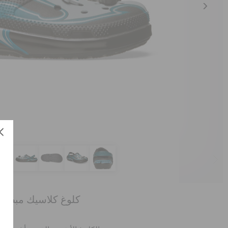
كلوغ كلاسيك مبطن إن
الع