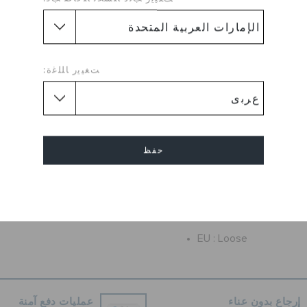
لراحة حول العالم! الحذاء العملي
كثر فأكثر يوماً بعد يوم. كلوغ
ن مع راحة كروكس الأيقونية™،
دعوة دائمة لتشعر بالراحة في
حذائك.
ﺖﻐﻴﻳﺭ ﺎﻠﻠﻏﺓ:
لغاية وممتع في الارتداء
ورية لمقاس أكثر أماناً
راحة كروكس الأيقونية™: خفيف الوزن. مرن. راحة 360
درجة.
حفظ
 وتساعد على التخلص من
الماء والأوساخ
إلغاء
و؛ يزن فقط بضع أونصات
التنظيف وسريع الجفاف
EU :
Loose
إرجاع بدون عناء
عمليات دفع آمنة