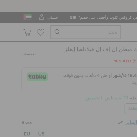
 كروكس كلوب وأحصل على خصم*! 15%
حسابي
 مبطن إن إف إل فيلادلفيا إيغلز
تخفيضات
189 AED
(5
سطه
13 أغسطس، الخميس
نطقة
Size:
بياني
EU
US
|