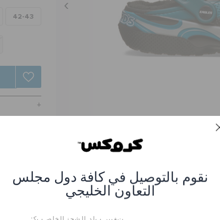
42-43
نقوم بالتوصيل في كافة دول مجلس
التعاون الخليجي
 إف إل فيلادلفيا إيغلز
نصر #CR-212443-90H_Multi
ﺖﻐﻴﻳﺭ ﺐﻟﺩ ﺎﻠﺸﺤﻧ ﺎﻠﺧﺎﺻ ﺐﻛ: