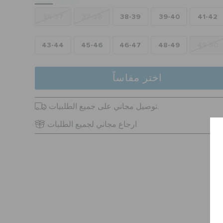
36-37
37-38
38-39
39-40
41-42
43-44
45-46
46-47
48-49
49-50
اختر مقاساً
توصيل مجاني على جميع الطلبيات.
ارجاع مجاني لجميع الطلبات