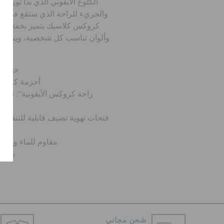
الكلوغ الأيقوني الذي بدأ ثورة ا
والجريء للراحة الذي ستقع في حبه أ
كروكس كلاسيك يتميز بخفة الوز
وألوان تناسب كل شخصية، ويمنحك 
خفيف ل
أحزمة كعب مح
فتحات تهوية تضيف قابلية للتنفس
مقاوم للماء ويطف
سهل 
شحن مجاني