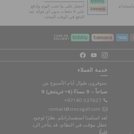
دفع آمنة 100% باستخدام
أحصل على ما تحب اليوم وادفع
على 4 دفعات بدون أي فوائد عند
الدفع في الوقت المحدد
CASH ON
DELIVERY
خدمة العملاء
متوفرون طوال أيام الأسبوع من:
9 صباحاً – 9 مساءً (4+ غرينتش)
+971 80 027627
contact@crocsgulf.com
لقد استلمنا استفساراتكم. نظرًا لوجود
عطل مؤقت في النظام، قد يتأخر الرد
قليلًا