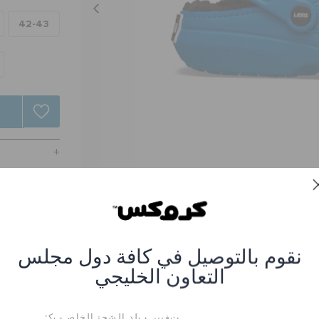
42-43
نقوم بالتوصيل في كافة دول مجلس
التعاون الخليجي
ن إف إل ديترويت ليونز
نصر #CR-212444-90H_Multi
ﺖﻐﻴﻳﺭ ﺐﻟﺩ ﺎﻠﺸﺤﻧ ﺎﻠﺧﺎﺻ ﺐﻛ: