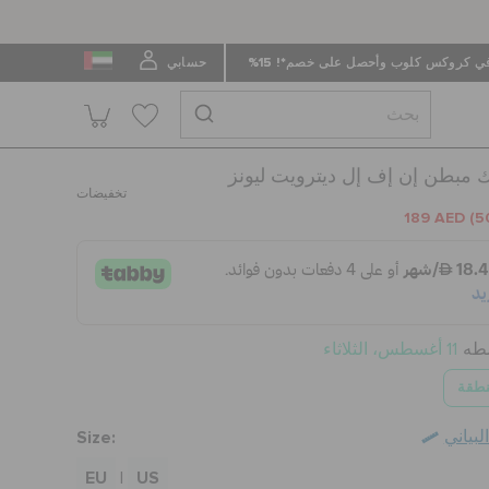
 كروكس كلوب وأحصل على خصم*! 15%
حسابي
 مبطن إن إف إل ديترويت ليونز
تخفيضات
189 AED
(5
سطه
11 أغسطس، الثلاثاء
نطقة
Size:
بياني
EU
US
|