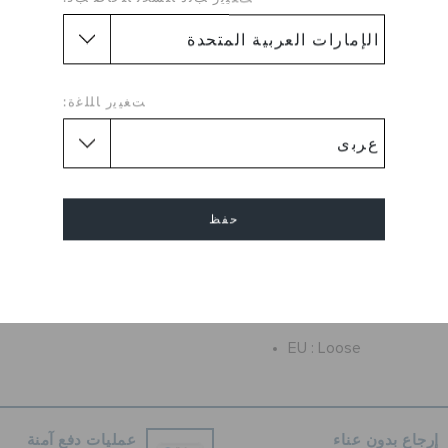
لراحة حول العالم! الحذاء العملي
كثر فأكثر يوماً بعد يوم. كلوغ
ن مع راحة كروكس الأيقونية™،
دعوة دائمة لتشعر بالراحة في
حذائك.
ﺖﻐﻴﻳﺭ ﺎﻠﻠﻏﺓ:
لغاية وممتع في الارتداء
ورية لمقاس أكثر أماناً
راحة كروكس الأيقونية™: خفيف الوزن. مرن. راحة 360
درجة.
حفظ
 وتساعد على التخلص من
الماء والأوساخ
إلغاء
و؛ يزن فقط بضع أونصات
التنظيف وسريع الجفاف
EU :
Loose
إرجاع بدون عناء
عمليات دفع آمنة