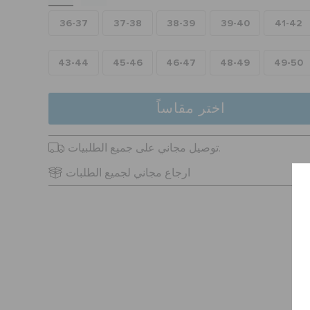
36-37
37-38
38-39
39-40
41-42
43-44
45-46
46-47
48-49
49-50
اختر مقاساً
توصيل مجاني على جميع الطلبيات.
ارجاع مجاني لجميع الطلبات