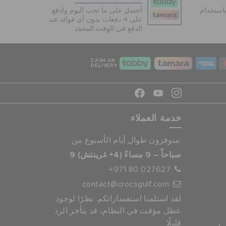
دفع آمنة 100% باستخدام
أحصل على ما تحب اليوم وادفع
على 4 دفعات بدون أي فوائد عند
الدفع في الوقت المحدد
CASH ON
DELIVERY
خدمة العملاء
متوفرون طوال أيام الأسبوع من:
9 صباحاً – 9 مساءً (4+ غرينتش)
+971 80 027627
contact@crocsgulf.com
لقد استلمنا استفساراتكم. نظرًا لوجود
عطل مؤقت في النظام، قد يتأخر الرد
قليلًا