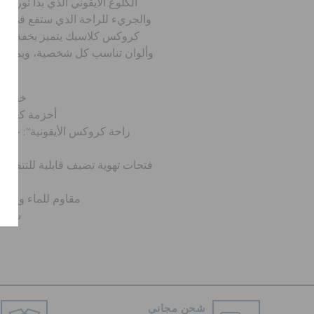
الكلوغ الأيقوني الذي بدأ ثورة ا
والجريء للراحة الذي ستقع في حبه أ
كروكس كلاسيك يتميز بخفة الوز
وألوان تناسب كل شخصية، ويمنحك 
خفيف ل
أحزمة كعب مح
فتحات تهوية تضيف قابلية للتنفس
مقاوم للماء ويطف
سهل 
شحن مجاني