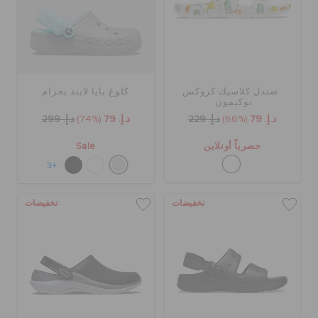
صندل كلاسيك كروكس
كلوغ بايا لايند بحزام
بوكيمون
د.إ. 79
(66%)
د.إ. 229
د.إ. 79
(74%)
د.إ. 299
حصرياً أونلاين
Sale
+3
تخفيضات
تخفيضات