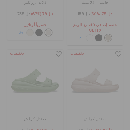
فليب II كلاسيك
فلات بروكلين
د.إ. 79
(50%)
د.إ. 159
د.إ. 79
(67%)
د.إ. 239
خصم إضافي 10٪ مع الرمز
حصرياً أونلاين
GET10
+2
+2
تخفيضات
تخفيضات
صندل كراش
صندل كراش