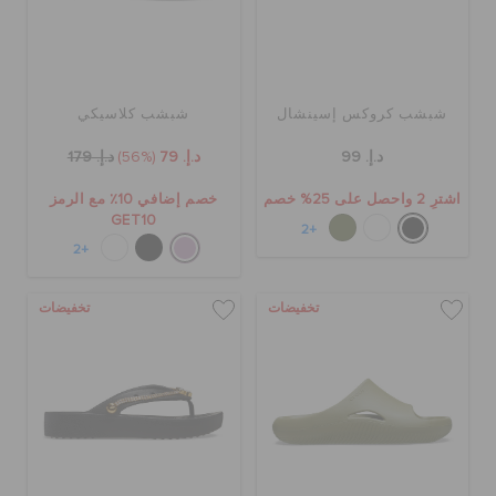
شبشب كروكس إسينشال
شبشب كلاسيكي
د.إ. 99
د.إ. 79
(56%)
د.إ. 179
اشترِ 2 واحصل على 25% خصم
خصم إضافي 10٪ مع الرمز
GET10
+2
+2
تخفيضات
تخفيضات