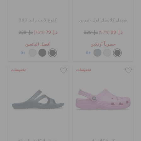
صندل كلاسيك اول -تيرين
كلوغ لايت رايد 360
د.إ. 99
(57%)
د.إ. 229
د.إ. 79
(76%)
د.إ. 329
حصرياً أونلاين
أفضل البائعين
+9
+6
تخفيضات
تخفيضات