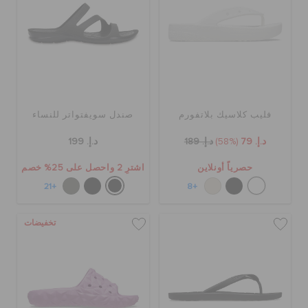
فليب كلاسيك بلاتفورم
صندل سويفتواتر للنساء
د.إ. 79
(58%)
د.إ. 189
د.إ. 199
حصرياً أونلاين
اشترِ 2 واحصل على 25% خصم
+21
+8
تخفيضات