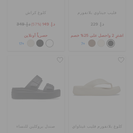
فليب جيتاوي بلاتفورم
كلوغ كراش
الحقائب
د.إ. 229
د.إ. 149
(57%)
د.إ. 349
اشترِ 2 واحصل على 25% خصم
حصرياً أونلاين
تنزيلات
+17
+7
مميز
تسجيل الدخول / اشتراك
قائمة الامنيات
تحديد موقع المتجر
كلوغ بلاتفورم فليب غيتاواي
صندل بروكلين للنساء