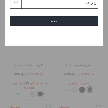
تخفيضات
تخفيضات
حفظ
إلغاء
كلوغ ستومب لايند
كلوغ بايا لايند بحزام
د.إ. 49
(87%)
د.إ. 379
د.إ. 99
(67%)
د.إ. 299
حصرياً أونلاين
خصم إضافي 10٪ مع الرمز
GET10
+2
+3
تخفيضات
تخفيضات