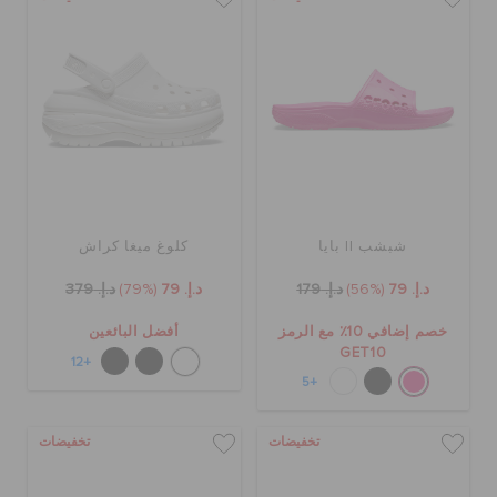
شبشب II بايا
كلوغ ميغا كراش
د.إ. 79
(56%)
د.إ. 179
د.إ. 79
(79%)
د.إ. 379
خصم إضافي 10٪ مع الرمز
أفضل البائعين
GET10
+12
+5
تخفيضات
تخفيضات