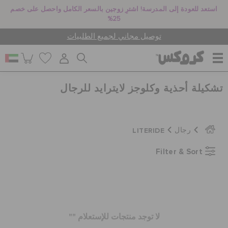
استعد للعودة إلى المدرسة! اشترِ زوجين بالسعر الكامل واحصل على خصم
25%
توصيل مجاني لجميع الطلبيات
تشكيلة أحذية وكلوجز لايترايد للرجال
للنساء
للرجال
LITERIDE
رجال
Filter & Sort
أطفال
جيبيتز تشارمز
لا توجد منتجات للإستعلام ""