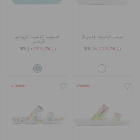
صندل كلاسيك هايبريل
شبشب كلاسيك كروكس
أومبير
د.إ. 79
(60%)
د.إ. 199
د.إ. 79
(58%)
د.إ. 189
تخفيضات
تخفيضات