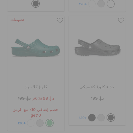
+120
تخفيضات
حذاء كلوغ كلاسيكي
كلوغ كلاسيك
د.إ. 199
د.إ. 99
(50%)
د.إ. 199
خصم إضافي 10٪ مع الرمز
get10
+120
+120