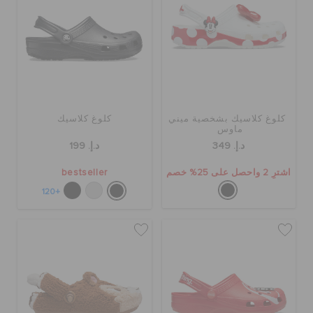
كروكس لمكان العمل
الحقائب
تنزيلات
كلوغ كلاسيك بشخصية ميني
كلوغ كلاسيك
ماوس
د.إ. 349
د.إ. 199
مميز
اشترِ 2 واحصل على 25% خصم
bestseller
+120
تسجيل الدخول / اشتراك
قائمة الامنيات
تحديد موقع المتجر