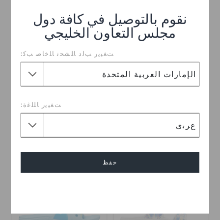
نقوم بالتوصيل في كافة دول
مجلس التعاون الخليجي
ﺖﻐﻴﻳﺭ ﺐﻟﺩ ﺎﻠﺸﺤﻧ ﺎﻠﺧﺎﺻ ﺐﻛ:
كلوغ كلاسيك كولور ديب
كلوغ كلاسيك لايند
ﺖﻐﻴﻳﺭ ﺎﻠﻠﻏﺓ:
د.إ. 79
(72%)
د.إ. 279
د.إ. 99
(65%)
د.إ. 279
+18
حفظ
تخفيضات
تخفيضات
إلغاء