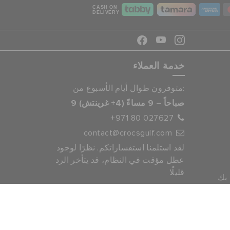
CASH ON
DELIVERY
خدمة العملاء
متوفرون طوال أيام الأسبوع من:
9 صباحاً – 9 مساءً (4+ غرينتش)
+971 80 027627
contact@crocsgulf.com
لقد استلمنا استفساراتكم. نظرًا لوجود
عطل مؤقت في النظام، قد يتأخر الرد
قليلًا
 بك