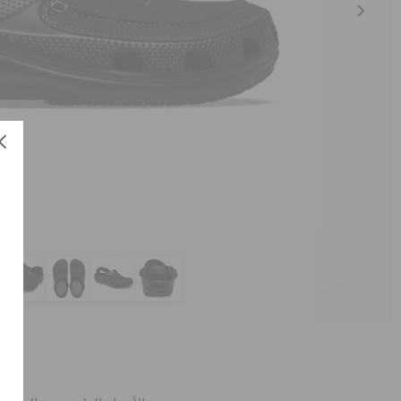
كلو
العن