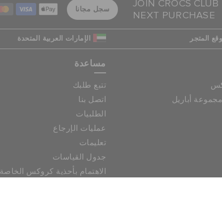
JOIN CROCS CLUB
سجل مجانا
NEXT PURCHASE
قع المتجر
الإمارات العربية المتحدة
مساعدة
كس
تتبع طلبك
جموعة أباريل
اتصل بنا
الطلبيات
عمليات الإرجاع
تعليمات
جدول القياسات
الاهتمام بأحذية كروكس الخاصة
|
|
الخصوصية
إخلاء المسؤولية
حقوق النشر © 2026 كروكس كل الحقوق محفوظة