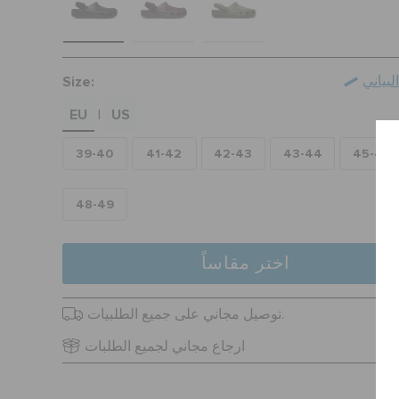
Size:
بياني
EU
US
|
39-40
41-42
42-43
43-44
45-46
48-49
اختر مقاساً
توصيل مجاني على جميع الطلبيات.
ارجاع مجاني لجميع الطلبات