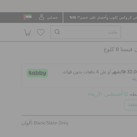
 كروكس كلوب وأحصل على خصم*! 15%
حسابي
كون فيستا
سطه
12 أغسطس، الأربعاء
نطقة
ألوان:
Black/Slate Grey