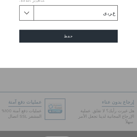
ﺖﻐﻴﻳﺭ ﺎﻠﻠﻏﺓ:
الصناعي وأشرطة الكعب القابلة
متانة إلى كلوغ يوكون فيستا II الكلاسيكي للرجال.
ار بوسادة قدم من الإسفنج لايت
ثارة مع كل خطوة . قفل بخطاف
وحلقة يدور للأمام.
حفظ
EU :
Loose
إلغاء
إرجاع بدون عناء
عمليات دفع آمنة
هل غيرت رأيك؟ لا تقلق. عملية
عمليات 
الإرجاع المجانية لدينا تجعل الأمر
اتصال SSL المشفر
سهلاً.