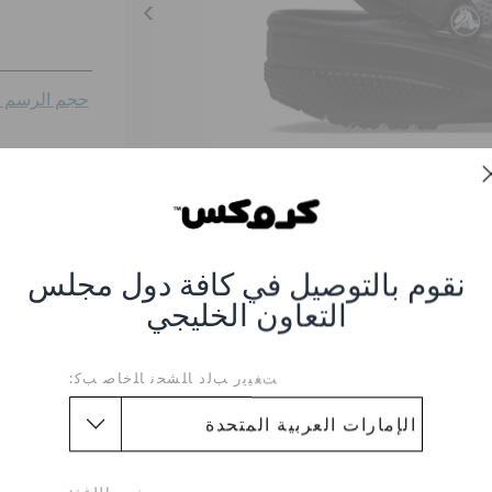
حجم الرسم ال
46-47
نقوم بالتوصيل في كافة دول مجلس
التعاون الخليجي
ﺖﻐﻴﻳﺭ ﺐﻟﺩ ﺎﻠﺸﺤﻧ ﺎﻠﺧﺎﺻ ﺐﻛ:
غ II مانس يوكون فيستا
صر #CR-207689-0DD_Black