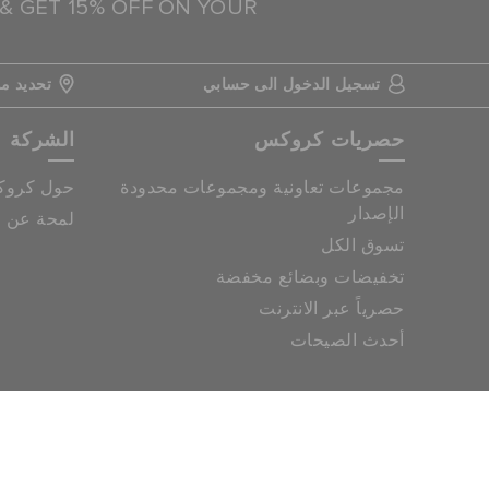
 & GET 15% OFF ON YOUR
تسجيل الدخول الى حسابي
تحديد مو
حصريات كروكس
الشركة
مجموعات تعاونية ومجموعات محدودة
حول كرو
الإصدار
لمحة عن م
تسوق الكل
تخفيضات وبضائع مخفضة
حصرياً عبر الانترنت
أحدث الصيحات
خريطة الموقع