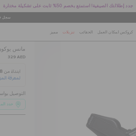
جدد إطلالتك الصيفية! استمتع بخصم 50% ثابت على تشكيلة مختارة
سجل في
كروكس لمكان العمل
الحقائب
تنزيلات
مميز
كلوغ II مانس يو
329 AED
التوصيل بوا
حدد الم