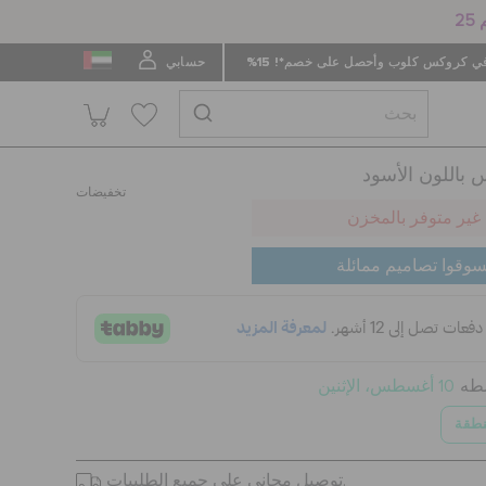
 كروكس كلوب وأحصل على خصم*! 15%
حسابي
باللون الأسود
تخفيضات
غير متوفر بالمخزن
سوقوا تصاميم ممائلة
سطه
10 أغسطس، الإثنين
نطقة
توصيل مجاني على جميع الطلبيات.