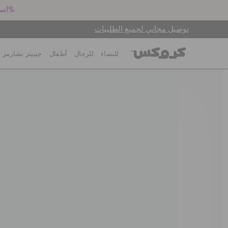
استعد للعودة إلى المدرسة! اشترِ زوجين بالسعر الكامل واحصل على خصم 25%
توصيل مجاني لجميع الطلبيات
للنساء
للرجال
أطفال
جيبيتز تشارمز