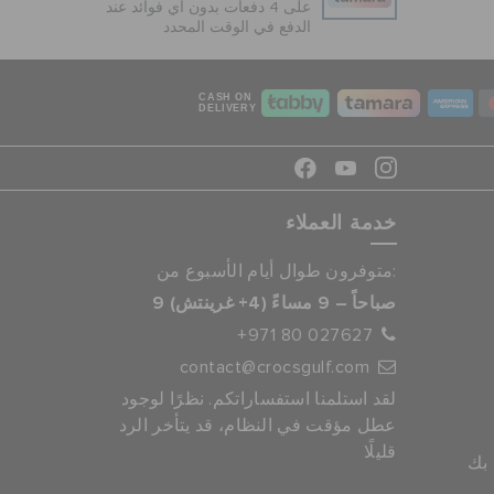
على 4 دفعات بدون أي فوائد عند
الدفع في الوقت المحدد
CASH ON
DELIVERY
خدمة العملاء
متوفرون طوال أيام الأسبوع من:
9 صباحاً – 9 مساءً (4+ غرينتش)
+971 80 027627
contact@crocsgulf.com
لقد استلمنا استفساراتكم. نظرًا لوجود
عطل مؤقت في النظام، قد يتأخر الرد
قليلًا
 بك