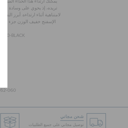
يمكنك ارتداء هذا الحذاء المبط
تريده، إذ يحوي على وسادة قدم 
لامتناهية أثناء ارتداءه. أبرز التف
الإسفنج خفيف الوزن جزء علوي
-060-BLACK
ide
162-060
شحن مجاني
توصيل مجاني على جميع الطلبيات