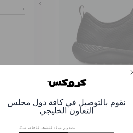
نقوم بالتوصيل في كافة دول مجلس
التعاون الخليجي
ء كروكس باللون الأسود
صر #CR-205162-060-BLACK
ﺖﻐﻴﻳﺭ ﺐﻟﺩ ﺎﻠﺸﺤﻧ ﺎﻠﺧﺎﺻ ﺐﻛ: