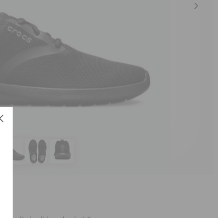
حذا
العن