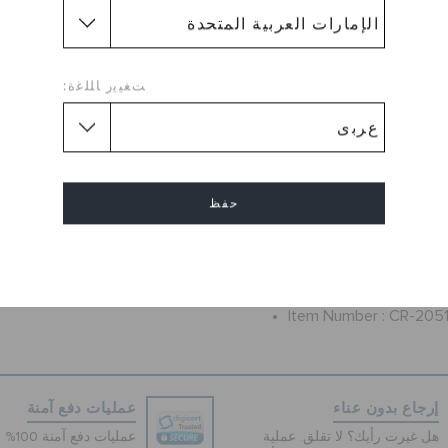
ن ذو التصميم العصري مع أي زي
من الإسفنج لتمنح مرتديها راحة
اصيل: نعل داخلي فائق النعومة من
 ناعم نعل خارجي من الإسفنج
ﺖﻐﻴﻳﺭ ﺎﻠﻠﻏﺓ:
يوفر دعم وراحة فائقة. "
CR-205162
رمز المنتج :
حذاء
Crocs Style :
Crocs Collection :
LiteR
الجنس :
رجال
حفظ
Flat
طول الكعب :
Round
شكل القدم :
إلغاء
Crocs
العلامة التجارية :
Sole :
Rubber Sole
Item Number :
CR-205
إرجاع بدون عناء
عمليات دفع آمنة
هل غيرت رأيك؟ لا تقلق. عملية
عمليات 