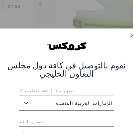
34-35
نقوم بالتوصيل في كافة دول مجلس
التعاون الخليجي
ﺖﻐﻴﻳﺭ ﺐﻟﺩ ﺎﻠﺸﺤﻧ ﺎﻠﺧﺎﺻ ﺐﻛ:
زر بشريط نيون للأطفال
ﺖﻐﻴﻳﺭ ﺎﻠﻠﻏﺓ:
CR-213345-3DC_Apple-Ice