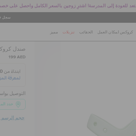
سجل في
كروكس لمكان العمل
الحقائب
تنزيلات
مميز
صندل كروكبا
199 AED
التوصيل بوا
حدد الم
حجم الرسم ال