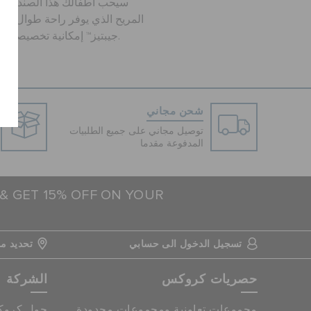
سيحب أطفالك هذا الصندل الر
المريح الذي يوفر راحة طوال الي
جيبتيز™ إمكانية تخصيصه لإضافة لمسة تعبر عن شخصيتهم.
شحن مجاني
توصيل مجاني على جميع الطلبيات
المدفوعة مقدما
 & GET 15% OFF ON YOUR
تسجيل الدخول الى حسابي
تحديد مو
حصريات كروكس
الشركة
مجموعات تعاونية ومجموعات محدودة
حول كرو