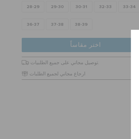
28-29
29-30
30-31
32-33
33-34
36-37
37-38
38-39
اختر مقاساً
توصيل مجاني على جميع الطلبيات.
ارجاع مجاني لجميع الطلبات