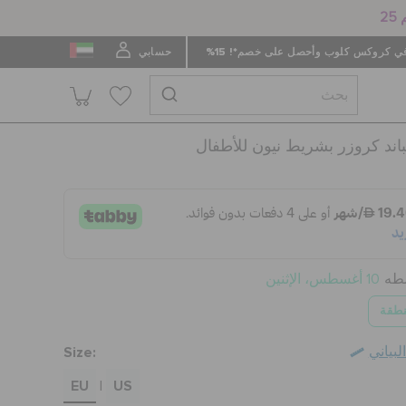
 كروكس كلوب وأحصل على خصم*! 15%
حسابي
ند كروزر بشريط نيون للأطفال
سطه
10 أغسطس، الإثنين
نطقة
Size:
بياني
EU
US
|