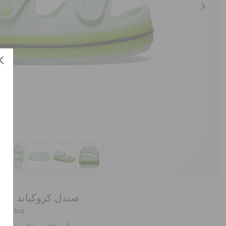
صندل كروكباند كرو
العنصر #