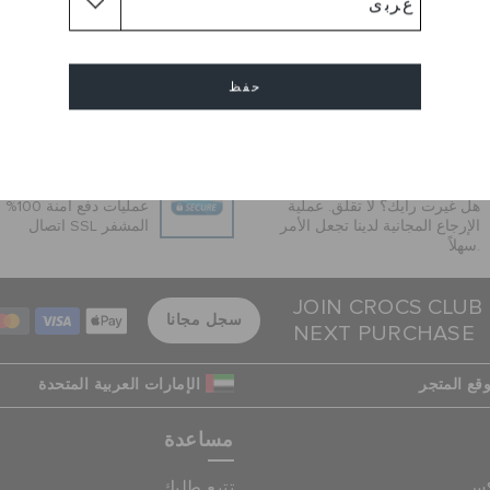
ياضي بألوانه المرحة وتصميمه
وم. كما تتيح فتحات إكسسوارات
حفظ
إلغاء
إرجاع بدون عناء
عمليات دفع آمنة
هل غيرت رأيك؟ لا تقلق. عملية
عمليات 
الإرجاع المجانية لدينا تجعل الأمر
اتصال SSL المشفر
سهلاً.
JOIN CROCS CLUB
سجل مجانا
NEXT PURCHASE
قع المتجر
الإمارات العربية المتحدة
مساعدة
كس
تتبع طلبك