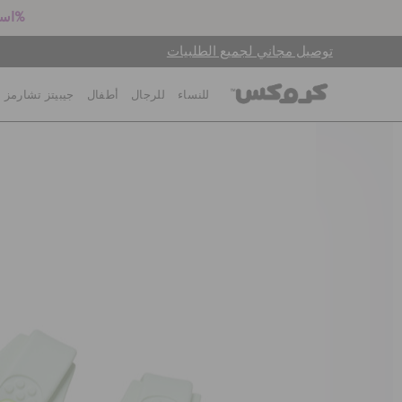
استعد للعودة إلى المدرسة! اشترِ زوجين بالسعر الكامل واحصل على خصم 25%
توصيل مجاني لجميع الطلبيات
للنساء
للرجال
أطفال
جيبيتز تشارمز