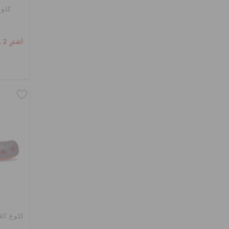
كلوغ
اشترِ 2 واحصل على 25% خصم
كلوغ كل