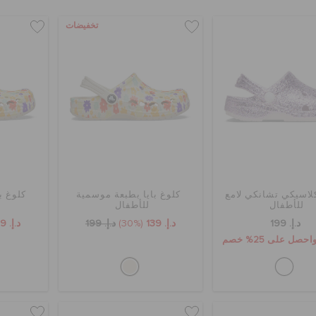
تخفيضات
لاسيكي تشانكي لامع
كلوغ بايا بطبعة موسمية
كلوغ ب
للأطفال
للأطفال
د.إ. 199
د.إ. 139
(30%)
د.إ. 199
د.إ. 159