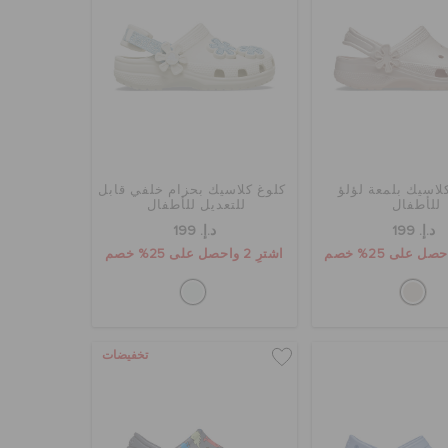
لاسيك بلمعة لؤلؤ
كلوغ كلاسيك بحزام خلفي قابل
للأطفال
للتعديل للأطفال
د.إ. 199
د.إ. 199
اشترِ 2 واحصل على 25% خصم
تخفيضات