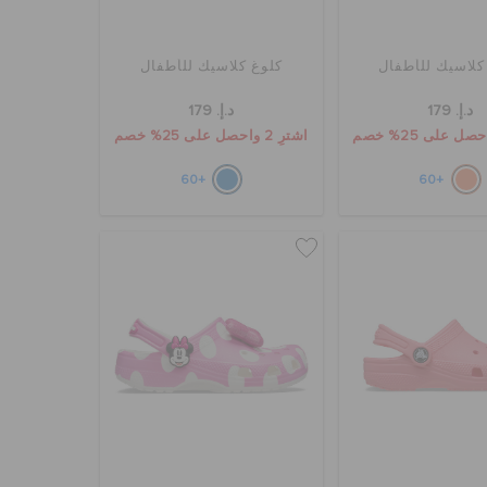
كلاسيك للأطفال
كلوغ كلاسيك للأطفال
د.إ. 179
د.إ. 179
اشترِ 2 واحصل على 25% خصم
+60
+60