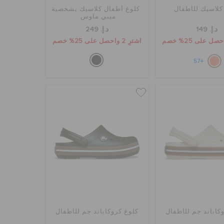
كلاسيك للأطفال
كلوغ أطفال كلاسيك بشخصية
ميني ماوس
د.إ. 149
د.إ. 249
اشترِ 2 واحصل على 25% خصم
+57
كاباند جم للأطفال
كلوغ كروكاباند جم للأطفال