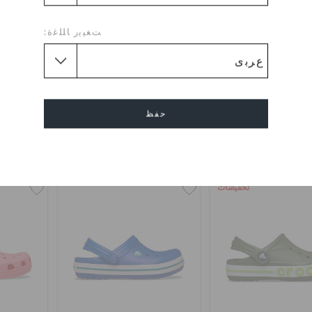
ﺖﻐﻴﻳﺭ ﺎﻠﻠﻏﺓ:
وغ بايا للأطفال
كلوغ كلاسيك جيرسي للأطفال
كلوغ كلا
(34%)
د.إ. 179
د.إ. 249
د.إ. 99
حفظ
اشترِ 2 واحصل على 25% خصم
خصم إضافي 10٪ مع الرمز 0
+1
+21
إلغاء
تخفيضات