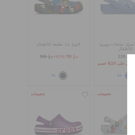
اسيك بفتحات وورود
كلوغ بايا بطبعة للأطفال
للأطفال
د.إ. 229
د.إ. 119
(40%)
د.إ. 199
+7
+5
تخفيضات
تخفيضات