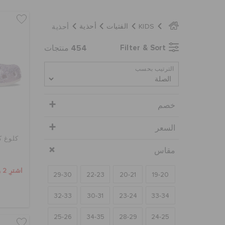
أحذية
KIDS
الفتيات
أحذية
454
Filter & Sort
منتجات
الترتيب بحسب
خصم
السعر
كلوغ ك
مقاس
اشترِ 2 واحصل على 25% خصم
29-30
22-23
20-21
19-20
32-33
30-31
23-24
33-34
25-26
34-35
28-29
24-25