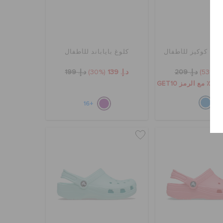
سيك كوكيز للأطفال
كلوغ باياباند للأطفال
(53%)
د.إ. 209
د.إ. 139
(30%)
د.إ. 199
GET1
+16