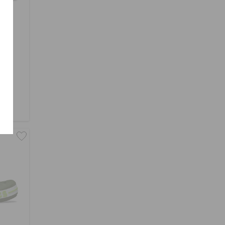
كل
د.إ. 119