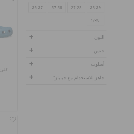
36-37
37-38
27-28
38-39
17-18
اللون
جنس
أسلوب
كلوغ
جاهز للاستخدام مع جيبيتز™