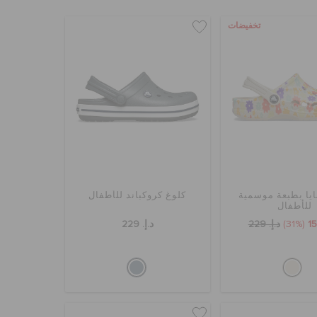
تخفيضات
ايا بطبعة موسمية
كلوغ كروكباند للأطفال
للأطفال
(31%)
د.إ. 229
د.إ. 229