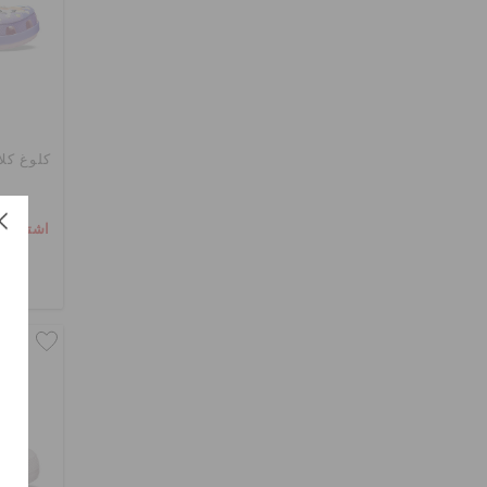
كلوغ كل
اشترِ 2 واحصل على 25% خصم