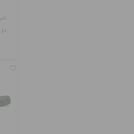
كلوغ
د.إ. 139