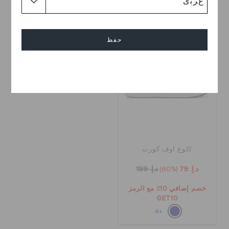
تخفيضات
حفظ
إلغاء
كلوغ اوف كورت
د.إ. 79
(60%)
د.إ. 199
خصم إضافي 10٪ مع الرمز
GET10
+4