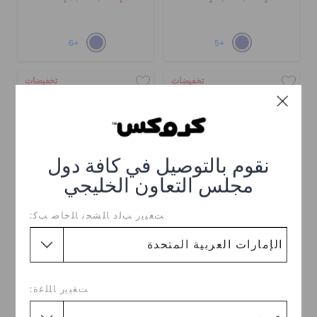
+6
+5
تخفيضات
تخفيضات
نقوم بالتوصيل في كافة دول
مجلس التعاون الخليجي
ﺖﻐﻴﻳﺭ ﺐﻟﺩ ﺎﻠﺸﺤﻧ ﺎﻠﺧﺎﺻ ﺐﻛ:
صندل كروكباند كروزر
صندل كروكباند كروزر
للأطفال
د.إ. 79
(60%)
د.إ. 199
د.إ. 79
(56%)
د.إ. 179
ﺖﻐﻴﻳﺭ ﺎﻠﻠﻏﺓ:
خصم إضافي 10٪ مع الرمز
GET10
+5