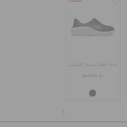
تخفيضات
حذاء أطفال سنيكر كلاسيكي
د.إ.
(50%)
د.إ.
1