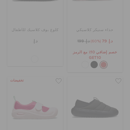
حالة الطلبية
الطلبيات المرتجعة
حذاء سنيكر كلاسيكي
كلوغ بوف كلاسيك للأطفال
د.إ. 79
(60%)
د.إ. 199
د.إ.
خدمة العملاء
خصم إضافي 10٪ مع الرمز
GET10
تخفيضات