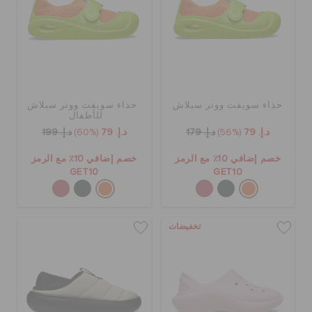
الحقائب
تنزيلات
حذاء سويفت ووتر سبلاش
حذاء سويفت ووتر سبلاش
للأطفال
د.إ. 79
(56%)
د.إ. 179
د.إ. 79
(60%)
د.إ. 199
مميز
خصم إضافي 10٪ مع الرمز
خصم إضافي 10٪ مع الرمز
GET10
GET10
تسجيل الدخول / اشتراك
تخفيضات
قائمة الامنيات
تحديد موقع المتجر