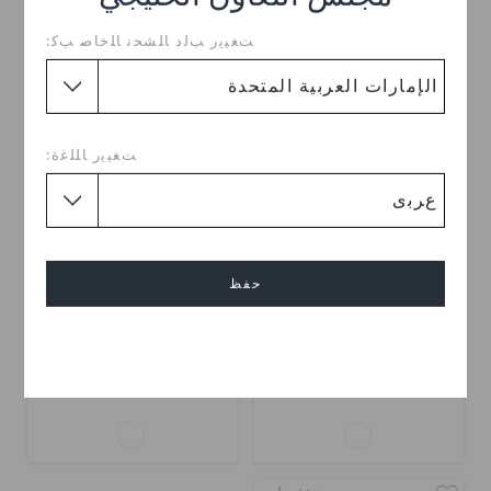
ﺖﻐﻴﻳﺭ ﺐﻟﺩ ﺎﻠﺸﺤﻧ ﺎﻠﺧﺎﺻ ﺐﻛ:
تخفيضات
تخفيضات
ﺖﻐﻴﻳﺭ ﺎﻠﻠﻏﺓ:
حفظ
حذاء أطفال سنيكر كلاسيكي
حذاء أطفال سنيكر كلاسيكي
إلغاء
د.إ.
(50%)
د.إ.
د.إ.
(52%)
د.إ.