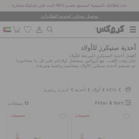
جدد إطلالتك الصيفية! استمتع بخصم 50% ثابت على تشكيلة مختارة
توصيل مجاني لجميع الطلبيات
أحذية سنيكرز للأولاد
للنساء
أفضل أحذية السنيكرز المريحة للأولاد
حان وقت اللعب، مع كروكس سيحصل أولادكم على كل ما يحتاجون!
تم تصميم أحذية سنيكرز الأولاد بتصاميم رياضية ومريحة.
للرجال
أحذية رياضية
KIDS
أولاد
أحذية
أطفال
13
Filter & Sort
منتجات
جيبيتز تشارمز
تخفيضات
تخفيضات
كروكس لمكان العمل