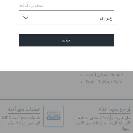
ذهلين ، بفضل مادة كروسلايت ™
ﺖﻐﻴﻳﺭ ﺎﻠﻠﻏﺓ:
غاية وممتع عند الانتعال
كعب لانتعال أكثر إحكامًا
حفظ
فتحات تهوية
يزن أونصات فقط
التنظيف وسريع الجفاف
إلغاء
Flat
طول الكعب :
Round
شكل القدم :
Sole :
Rubber Sole
إرجاع بدون عناء
عمليات دفع آمنة
هل غيرت رأيك؟ لا تقلق. عملية
عمليات 
الإرجاع المجانية لدينا تجعل الأمر
اتصال SSL المشفر
سهلاً.