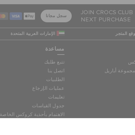
JOIN CROCS CLUB
سجل مجانا
NEXT PURCHASE
قع المتجر
الإمارات العربية المتحدة
مساعدة
كس
تتبع طلبك
جموعة أباريل
اتصل بنا
الطلبيات
عمليات الإرجاع
تعليمات
جدول القياسات
الاهتمام بأحذية كروكس الخاصة