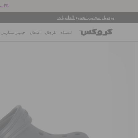
استعد للعودة إلى المدرسة! اشترِ زوجين بالسعر الكامل واحصل على خصم 25%
توصيل مجاني لجميع الطلبيات
للنساء
للرجال
أطفال
جيبيتز تشارمز