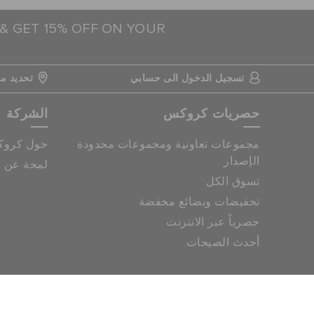
 & GET 15% OFF ON YOUR
تسجيل الدخول الى حسابي
تحديد مو
حصريات كروكس
الشركة
مجموعات تعاونية ومجموعات محدودة
حول كرو
الإصدار
لمحة عن م
تسوق الكل
تخفيضات وبضائع مخفضة
حصرياً عبر الانترنت
أحدث الصيحات