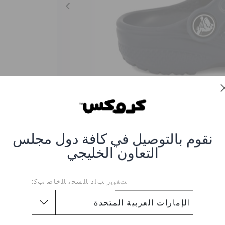
نقوم بالتوصيل في كافة دول مجلس
التعاون الخليجي
ﺖﻐﻴﻳﺭ ﺐﻟﺩ ﺎﻠﺸﺤﻧ ﺎﻠﺧﺎﺻ ﺐﻛ:
كلوغ كلاسيك للأطفال
العنصر #204536-410-NAVY