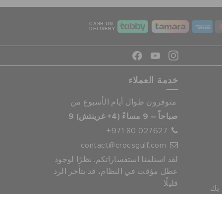
CASH ON
DELIVERY
خدمة العملاء
متوفرون طوال أيام الأسبوع من:
9 صباحاً – 9 مساءً (4+ غرينتش)
+971 80 027627
contact@crocsgulf.com
لقد استلمنا استفساراتكم. نظرًا لوجود
عطل مؤقت في النظام، قد يتأخر الرد
قليلًا
 بك