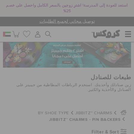
استعد للعودة إلى المدرسة! اشترِ زوجين بالسعر الكامل واحصل على خصم
25%
توصيل مجاني لجميع الطلبيات
للنساء
للرجال
طبعات للصنادل
زين صنادلك وأحذيتك. استخدم الرباطات المطاطية من جيبيتز على
الصنادل والأحذية والكثير.
أطفال
BY SHOE TYPE
JIBBITZ™ CHARMS
جيبيتز تشارمز
JIBBITZ™ CHARMS - PIN BACKERS
Filter & Sort