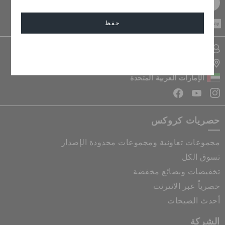
سجل مجانا
CASH ON
حفظ
DELIVERY
تسجيل الدخول الى حسابي
إلغاء
تحديد موقع المتجر
الإمارات العربية المتحدة
حصريات كروكس
مجموعات تعاونية ومجموعات محدودة الإصدار
تسوق الكل
تخفيضات وبضائع مخفضة
حصرياً عبر الانترنت
أحدث الصيحات
الشركة