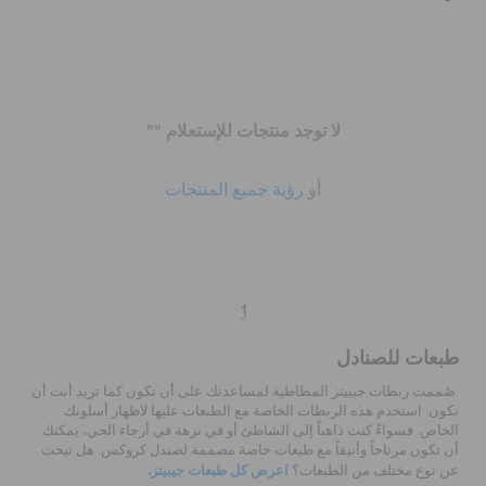
كروكس لمكان العمل
الحقائب
لا توجد منتجات للإستعلام ""
تنزيلات
أو
رؤية جميع المنتجات
مميز
1
تسجيل الدخول / اشتراك
طبعات للصنادل
قائمة الامنيات
صُممت ربطات جيبيتز المطاطية لمساعدتك على أن تكون كما تريد أنت أن
تكون. استخدم هذه الربطات الخاصة مع الطبعات عليها لاظهار أسلوبك
الخاص. فسواءً كنت ذاهباً إلى الشاطئ أو في نزهة في أرجاء الحي، يمكنك
أن تكون مرتاحاً وأنيقاً مع طبعات خاصة مصممة لصندل كروكس. هل تبحث
تحديد موقع المتجر
اعرض كل طبعات جيبيتز
.
عن نوع مختلف من الطبعات؟