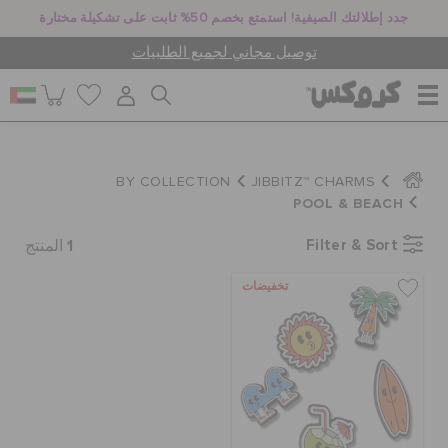
جدد إطلالتك الصيفية! استمتع بخصم 50% ثابت على تشكيلة مختارة
توصيل مجاني لجميع الطلبيات
للنساء
BY COLLECTION
JIBBITZ™ CHARMS
POOL & BEACH
للرجال
1
Filter & Sort
المنتج
تخفيضات
أطفال
جيبيتز تشارمز
كروكس لمكان العمل