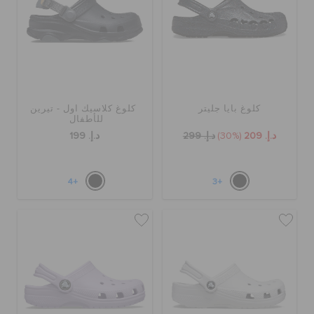
كلوغ بايا جليتر
كلوغ كلاسيك اول - تيرين
للأطفال
د.إ. 209
(30%)
د.إ. 299
د.إ. 199
+4
+3