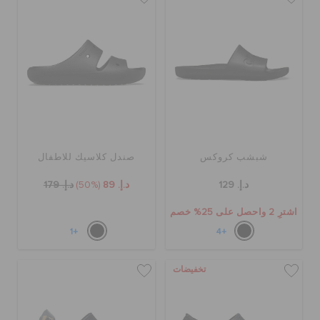
شبشب كروكس
صندل كلاسيك للاطفال
د.إ. 129
د.إ. 89
(50%)
د.إ. 179
اشترِ 2 واحصل على 25% خصم
+1
+4
تخفيضات