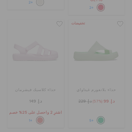
GET10
+2
+2
تخفيضات
حذاء بلاتفورم غيتاواي
حذاء كلاسيك فيشرمان
د.إ. 99
(57%)
د.إ. 229
د.إ. 149
اشترِ 2 واحصل على 25% خصم
+1
+5