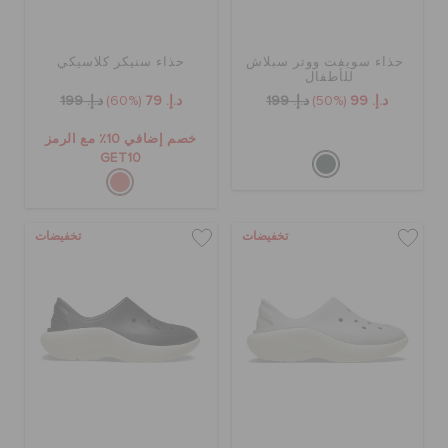
حذاء سويفت ووتر سبلاش
حذاء سنيكر كلاسيكي
للأطفال
د.إ. 99
(50%)
د.إ. 199
د.إ. 79
(60%)
د.إ. 199
خصم إضافي 10٪ مع الرمز
GET10
تخفيضات
تخفيضات