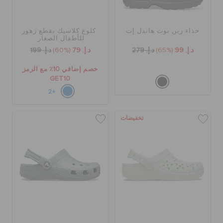
كروكس لمكان العمل
حذاء رين بوت هاندل إت
كلوغ كلاسيك بقطع زهور
الحقائب
للأطفال الصغار
د.إ. 99
(65%)
د.إ. 279
د.إ. 79
(60%)
د.إ. 199
خصم إضافي 10٪ مع الرمز
تنزيلات
GET10
+2
مميز
تخفيضات
تسجيل الدخول / اشتراك
قائمة الامنيات
تحديد موقع المتجر