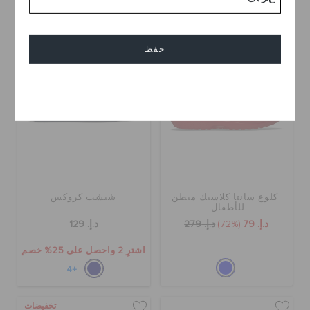
+55
تخفيضات
حفظ
إلغاء
كلوغ سانتا كلاسيك مبطن
شبشب كروكس
للأطفال
د.إ. 79
(72%)
د.إ. 279
د.إ. 129
اشترِ 2 واحصل على 25% خصم
+4
تخفيضات