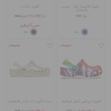
كلوغ كلاسيك اول - تيرين
كلوغ باياباند
للأطفال
د.إ. 199
د.إ. 139
(30%)
د.إ. 199
حصرياً أونلاين
+14
+4
تخفيضات
تخفيضات
كلوغ كروكس ليتلز جرافيك
حذاء كلوغ بايا جليتر للأطفال