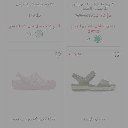
كلوغ كلاسيك بقطع زهور
كلوغ كلاسيك للأطفال
للأطفال الصغار
حالة الطلبية
د.إ. 79
(60%)
د.إ. 199
د.إ. 179
خصم إضافي 10٪ مع الرمز
اشترِ 2 واحصل على 25% خصم
الطلبيات المرتجعة
GET10
+58
+2
خدمة العملاء
تخفيضات
صندل باياباند
حذاء كلوغ كلاسيك بفتحة