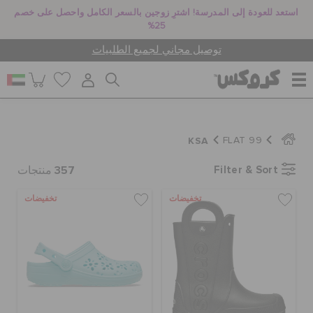
استعد للعودة إلى المدرسة! اشترِ زوجين بالسعر الكامل واحصل على خصم
25%
توصيل مجاني لجميع الطلبيات
للنساء
KSA
FLAT 99
357
Filter & Sort
للرجال
منتجات
تخفيضات
تخفيضات
أطفال
جيبيتز تشارمز