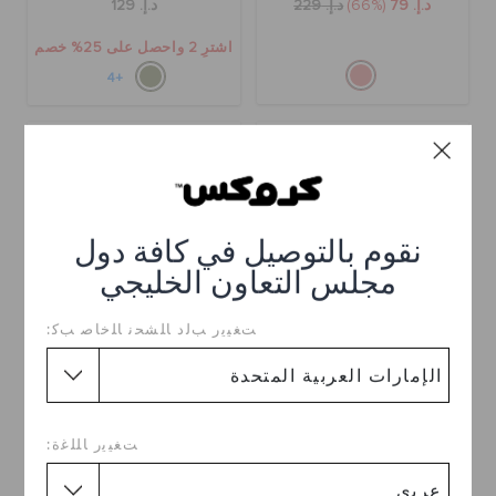
د.إ. 79
(66%)
د.إ. 229
د.إ. 129
اشترِ 2 واحصل على 25% خصم
+4
تخفيضات
نقوم بالتوصيل في كافة دول
مجلس التعاون الخليجي
ﺖﻐﻴﻳﺭ ﺐﻟﺩ ﺎﻠﺸﺤﻧ ﺎﻠﺧﺎﺻ ﺐﻛ:
حذاء كلوغ أطفال بنقشة كرة
حذاء كلوغ كلاسيكي
قدم
د.إ. 99
(50%)
د.إ. 199
د.إ. 149
ﺖﻐﻴﻳﺭ ﺎﻠﻠﻏﺓ:
اشترِ 2 واحصل على 25% خصم