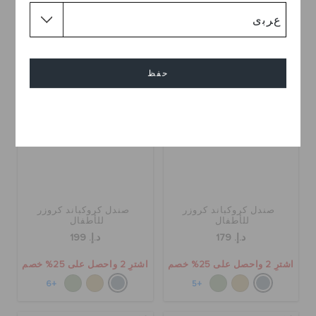
+58
+55
حفظ
إلغاء
صندل كروكباند كروزر
صندل كروكباند كروزر
للأطفال
للأطفال
د.إ. 179
د.إ. 199
اشترِ 2 واحصل على 25% خصم
اشترِ 2 واحصل على 25% خصم
+6
+5