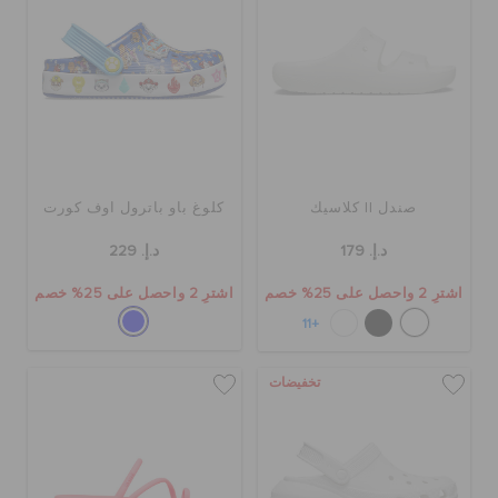
صندل II كلاسيك
كلوغ باو باترول اوف كورت
د.إ. 179
د.إ. 229
اشترِ 2 واحصل على 25% خصم
اشترِ 2 واحصل على 25% خصم
+11
تخفيضات