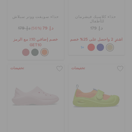
حذاء كلاسيك فيشرمان
حذاء سويفت ووتر سبلاش
للأطفال
د.إ. 179
د.إ. 79
(56%)
د.إ. 179
اشترِ 2 واحصل على 25% خصم
خصم إضافي 10٪ مع الرمز
GET10
+1
تخفيضات
تخفيضات