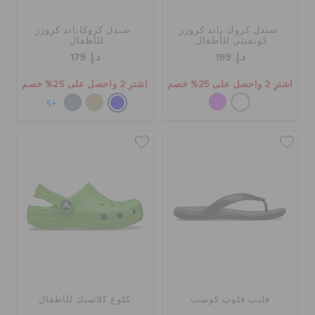
صندل كروك باند كروزر
صندل كروكاباند كروزر
الحقائب
كونفيتي للأطفال
للأطفال
د.إ. 199
د.إ. 179
اشترِ 2 واحصل على 25% خصم
اشترِ 2 واحصل على 25% خصم
تنزيلات
+5
مميز
تسجيل الدخول / اشتراك
قائمة الامنيات
تحديد موقع المتجر
فليب فلوب كوست
كلوغ كلاسيك للأطفال