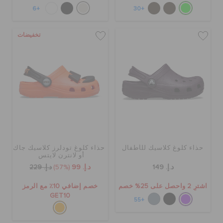
+6
+30
تخفيضات
حذاء كلوغ كلاسيك للأطفال
حذاء كلوغ تودلرز كلاسيك جاك
أو لانترن لايتس
د.إ. 149
د.إ. 99
(57%)
د.إ. 229
اشترِ 2 واحصل على 25% خصم
خصم إضافي 10٪ مع الرمز
GET10
+55