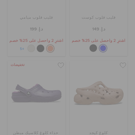
فليب فلوب كوست
فليب فلوب ميامي
د.إ. 149
د.إ. 199
اشترِ 2 واحصل على 25% خصم
اشترِ 2 واحصل على 25% خصم
+5
تخفيضات
كلوغ كيجد
حذاء كلوغ كلاسيك مبطن