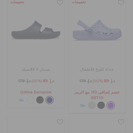
تخفيضات
تخفيضات
حذاء كلوغ للاطفال
صندل II كلاسيك
د.إ. 89
(50%)
د.إ. 179
د.إ. 89
(50%)
د.إ. 179
خصم إضافي 10٪ مع الرمز
Online Exclusive
GET10
+11
+19