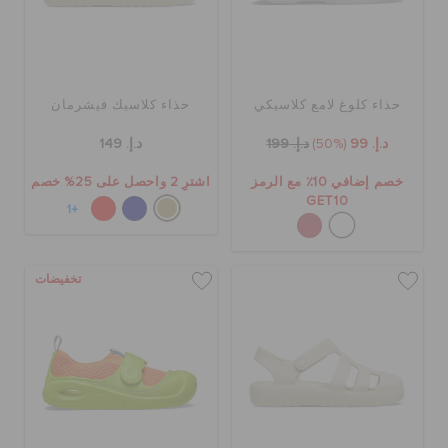
حذاء كلوغ لامع كلاسيكي
حذاء كلاسيك فيشرمان
د.إ. 99
(50%)
د.إ. 199
د.إ. 149
خصم إضافي 10٪ مع الرمز
اشترِ 2 واحصل على 25% خصم
GET10
+1
تخفيضات