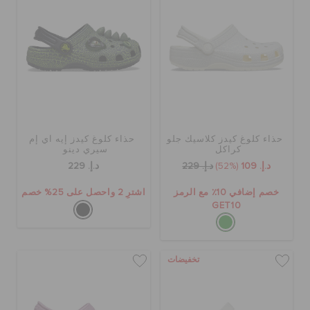
حذاء كلوغ كيدز كلاسيك جلو
حذاء كلوغ كيدز إيه آي إم
كراكل
سيري دينو
د.إ. 109
(52%)
د.إ. 229
د.إ. 229
خصم إضافي 10٪ مع الرمز
اشترِ 2 واحصل على 25% خصم
GET10
تخفيضات