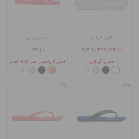
كلوغ كراش
صندل ميامي
د.إ. 149
(57%)
د.إ. 349
د.إ. 179
حصرياً أونلاين
اشترِ 2 واحصل على 25% خصم
+7
+17