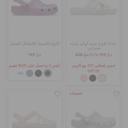
حذاء كلوغ جيت أواي باتنت
كلوغ كلاسيك للأطفال الصغار
سترابي
د.إ. 109
(52%)
د.إ. 229
د.إ. 149
خصم إضافي 10٪ مع الرمز
اشترِ 2 واحصل على 25% خصم
GET10
+55
تخفيضات