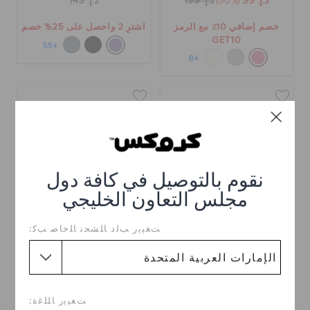
د.إ. 99
(50%)
د.إ. 199
د.إ. 149
خصم إضافي 10٪ مع الرمز
اشترِ 2 واحصل على 25% خصم
GET10
+55
+8
نقوم بالتوصيل في كافة دول
مجلس التعاون الخليجي
ﺖﻐﻴﻳﺭ ﺐﻟﺩ ﺎﻠﺸﺤﻧ ﺎﻠﺧﺎﺻ ﺐﻛ:
كلوغ كلاسيك للأطفال
كلوغ كلاسيك للأطفال
د.إ. 149
د.إ. 179
ﺖﻐﻴﻳﺭ ﺎﻠﻠﻏﺓ:
اشترِ 2 واحصل على 25% خصم
اشترِ 2 واحصل على 25% خصم