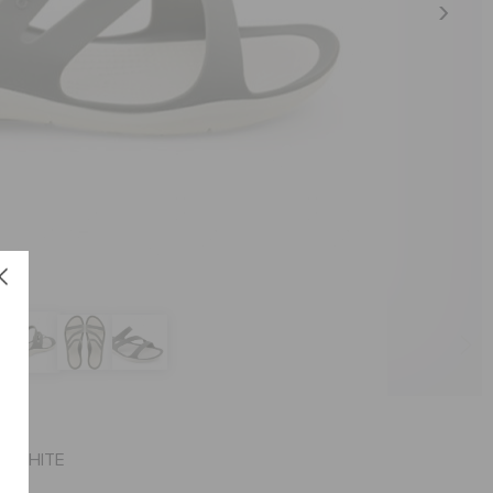
العنصر #203998-