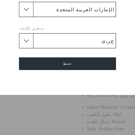
ابحث عن مغامرتك
 التنوع والمتعددة الأغراض من
ع الأماكن بينهما. تقوم الأشرطة
انقة قدميك بينما لا تزال تسمح
ﺖﻐﻴﻳﺭ ﺎﻠﻠﻏﺓ:
ونة في النعل الخارجي تزيد من
نت قريباً من الماء، فسترغب في
اصطحاب هذه الصنادل معك!
التفاصيل :
حفظ
ء وخفيفة بشكل لا يصدق
بناء الرغوة كروسلايت™
إلغاء
عل خارجي مناسب للماء
Upper Material :
Croslit
Flat
طول الكعب :
Round
شكل القدم :
Sole :
Rubber Sole