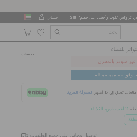
 كروكس كلوب وأحصل على خصم*! 15%
حسابي
اتر للنساء
تخفيضات
غير متوفر بالمخزن
سوقوا تصاميم ممائلة
سطه
11 أغسطس، الثلاثاء
نطقة
توصيل مجاني على جميع الطلبيات.