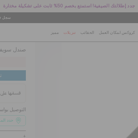
جدد إطلالتك الصيفية! استمتع بخصم 50% ثابت على تشكيلة مختارة
سجل في
كروكس لمكان العمل
الحقائب
تنزيلات
مميز
صندل سويفتو
ت
التوصيل بوا
حدد الم