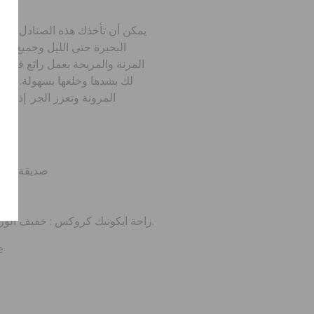
يمكن أن تأخذك هذه الصنادل فائقة
البحيرة حتى الليل وجميع أنوا
المرنة والمريحة بعمل رائع في مع
لك بشدها وخلعها بسهولة. المر
المرونة وتعزز الجر. إذا ك
صديقة للما
ن
راحة ايكونيك كروكس : خفيف الوزن. مرن. راحة 360 درجة.
e