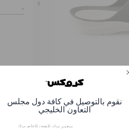
نقوم بالتوصيل في كافة دول مجلس
التعاون الخليجي
صندل سويفتواتر للنساء
06X-SMOKE-WHITE
ﺖﻐﻴﻳﺭ ﺐﻟﺩ ﺎﻠﺸﺤﻧ ﺎﻠﺧﺎﺻ ﺐﻛ: