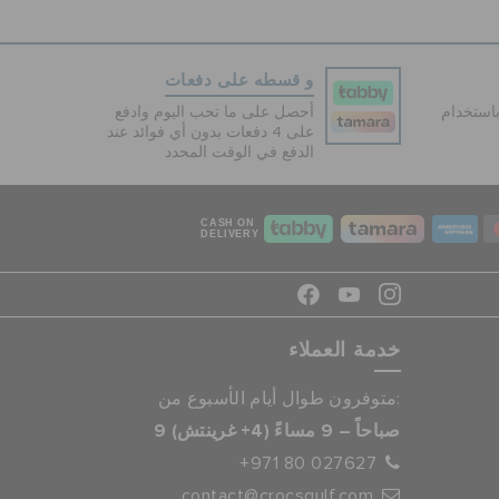
و قسطه على دفعات
دفع آمنة 100% باستخدام
أحصل على ما تحب اليوم وادفع
على 4 دفعات بدون أي فوائد عند
الدفع في الوقت المحدد
CASH ON
DELIVERY
خدمة العملاء
متوفرون طوال أيام الأسبوع من:
9 صباحاً – 9 مساءً (4+ غرينتش)
+971 80 027627
contact@crocsgulf.com