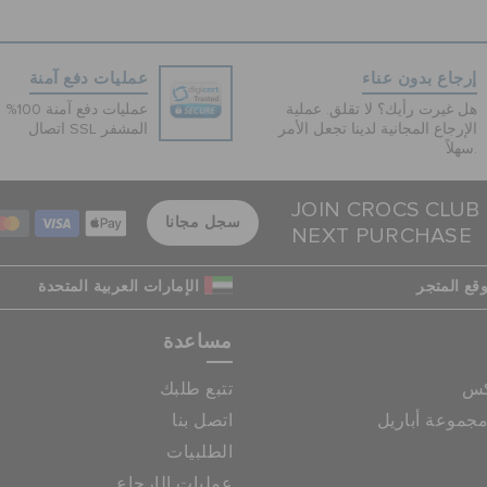
إرجاع بدون عناء
عمليات دفع آمنة
هل غيرت رأيك؟ لا تقلق. عملية
عمليات 
الإرجاع المجانية لدينا تجعل الأمر
اتصال SSL المشفر
سهلاً.
JOIN CROCS CLUB
سجل مجانا
NEXT PURCHASE
قع المتجر
الإمارات العربية المتحدة
مساعدة
كس
تتبع طلبك
جموعة أباريل
اتصل بنا
الطلبيات
عمليات الإرجاع