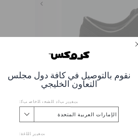
نقوم بالتوصيل في كافة دول مجلس
التعاون الخليجي
ﺖﻐﻴﻳﺭ ﺐﻟﺩ ﺎﻠﺸﺤﻧ ﺎﻠﺧﺎﺻ ﺐﻛ:
Crocs Lace-Up Shoes 
BLACK-PEARL
ﺖﻐﻴﻳﺭ ﺎﻠﻠﻏﺓ: