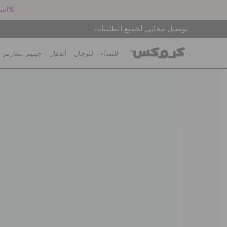
استعد للعودة إلى المدرسة! اشترِ زوجين بالسعر الكامل واحصل على خصم 25%
توصيل مجاني لجميع الطلبيات
للنساء
للرجال
أطفال
جيبيتز تشارمز