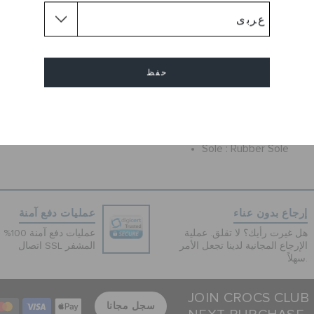
Lend your feet ulterior comfo
colored low-ankle lace-up sh
features lace-up closure and
durability. Further, the leathe
these lifestyle shoes suitabl
حفظ
outfit.
إلغاء
Flat
طول الكعب :
Round
شكل القدم :
Sole :
Rubber Sole
إرجاع بدون عناء
عمليات دفع آمنة
هل غيرت رأيك؟ لا تقلق. عملية
عمليات 
الإرجاع المجانية لدينا تجعل الأمر
اتصال SSL المشفر
سهلاً.
JOIN CROCS CLUB
سجل مجانا