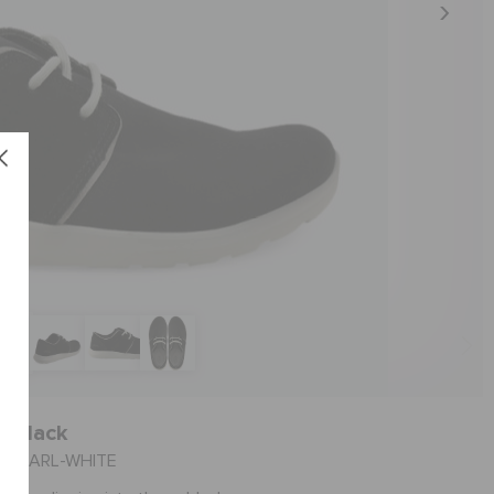
- Black
العنصر #204223-069--WHITE