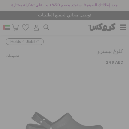
جدد إطلالتك الصيفية! استمتع بخصم 50% ثابت على تشكيلة مختارة
توصيل مجاني لجميع الطلبيات
Holds 4 Jibbitz™
للنساء
كلوغ بيسترو
تخفيضات
249 AED
للرجال
أطفال
جيبيتز تشارمز
كروكس لمكان العمل