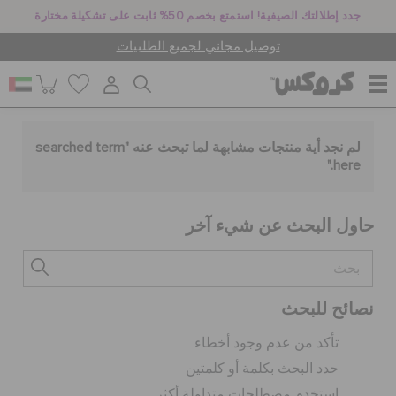
جدد إطلالتك الصيفية! استمتع بخصم 50% ثابت على تشكيلة مختارة
توصيل مجاني لجميع الطلبيات
للنساء
لم نجد أية منتجات مشابهة لما تبحث عنه "
searched term
."
here
للرجال
حاول البحث عن شيء آخر
أطفال
نصائح للبحث
جيبيتز تشارمز
تأكد من عدم وجود أخطاء
حدد البحث بكلمة أو كلمتين
كروكس لمكان العمل
استخدم مصطلحات متداولة أكثر