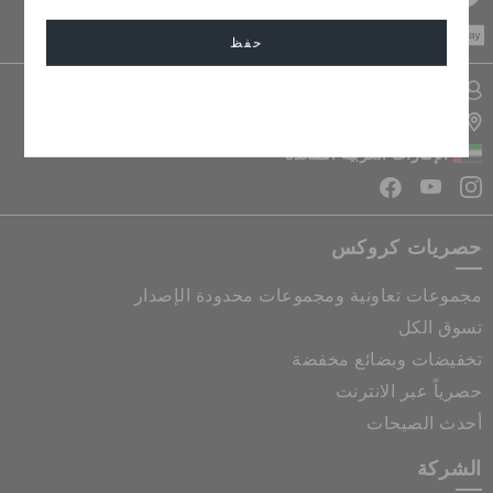
CASH ON
DELIVERY
حفظ
تسجيل الدخول الى حسابي
إلغاء
تحديد موقع المتجر
الإمارات العربية المتحدة
حصريات كروكس
مجموعات تعاونية ومجموعات محدودة الإصدار
تسوق الكل
تخفيضات وبضائع مخفضة
حصرياً عبر الانترنت
أحدث الصيحات
الشركة